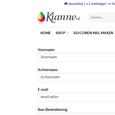
Ga
🚚
verzending 1 a 2 werkdagen
|
✨
Hu
naar
inhoud
Zoeken
naar:
HOME
SHOP
SILICONEN MAL MAKEN
Voornaam:
Achternaam:
E-mail:
Iban Bankrekening: