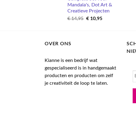
Mandala's, Dot Art &
Creatieve Projecten
Oorspronkelijke
Huidige
€
14,95
€
10,95
prijs
prijs
was:
is:
€ 14,95.
€ 10,95.
OVER ONS
SCH
NI
Kianne is een bedrijf wat
gespecialiseerd is in handgemaakt
producten en producten om zelf
je creativiteit de loop te laten.