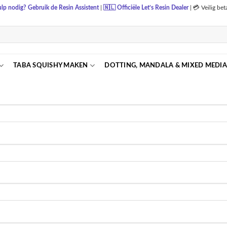
lp nodig? Gebruik de Resin Assistent
|
🇳🇱
Officiële Let’s Resin Dealer
|
💳 Veilig be
TABA SQUISHY MAKEN
DOTTING, MANDALA & MIXED MEDIA