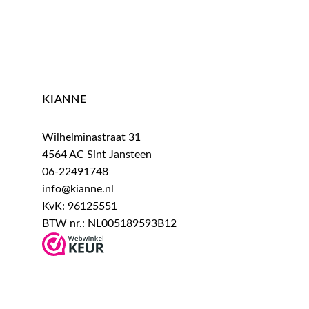
KIANNE
Wilhelminastraat 31
4564 AC Sint Jansteen
06-22491748
info@kianne.nl
KvK: 96125551
BTW nr.: NL005189593B12