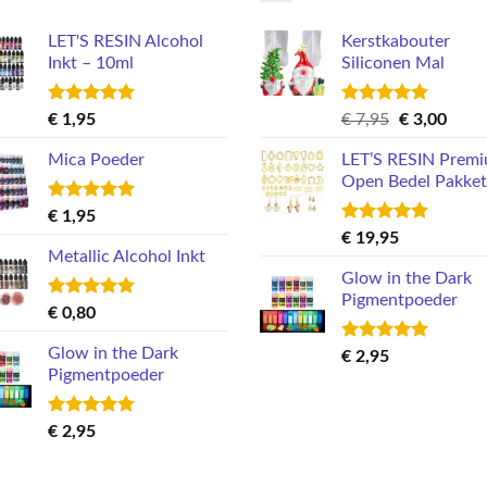
LET'S RESIN Alcohol
Kerstkabouter
Inkt – 10ml
Siliconen Mal
Gewaardeerd
Gewaardeerd
Oorspronkel
Huid
€
1,95
€
7,95
€
3,00
5.00
uit 5
5.00
uit 5
prijs
prijs
Mica Poeder
LET’S RESIN Prem
was:
is:
Open Bedel Pakket
€ 7,95.
€ 3,0
Gewaardeerd
€
1,95
5.00
uit 5
Gewaardeerd
€
19,95
5.00
uit 5
Metallic Alcohol Inkt
Glow in the Dark
Pigmentpoeder
Gewaardeerd
€
0,80
5.00
uit 5
Glow in the Dark
Gewaardeerd
€
2,95
5.00
uit 5
Pigmentpoeder
Gewaardeerd
€
2,95
5.00
uit 5