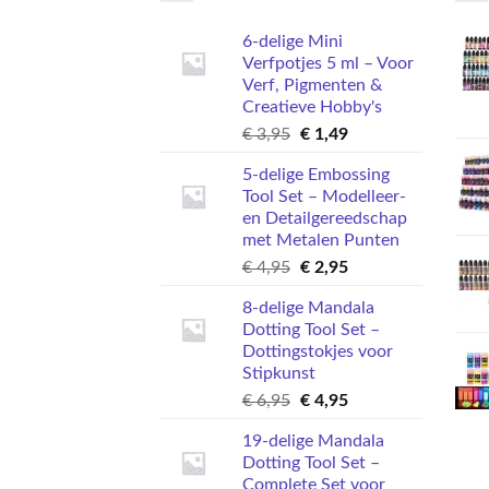
6-delige Mini
Verfpotjes 5 ml – Voor
Verf, Pigmenten &
Creatieve Hobby's
Oorspronkelijke
Huidige
€
3,95
€
1,49
prijs
prijs
5-delige Embossing
was:
is:
Tool Set – Modelleer-
€ 3,95.
€ 1,49.
en Detailgereedschap
met Metalen Punten
Oorspronkelijke
Huidige
€
4,95
€
2,95
prijs
prijs
8-delige Mandala
was:
is:
Dotting Tool Set –
€ 4,95.
€ 2,95.
Dottingstokjes voor
Stipkunst
Oorspronkelijke
Huidige
€
6,95
€
4,95
prijs
prijs
19-delige Mandala
was:
is:
Dotting Tool Set –
€ 6,95.
€ 4,95.
Complete Set voor