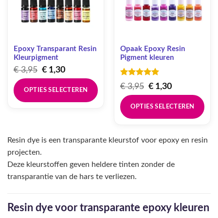
Epoxy Transparant Resin
Opaak Epoxy Resin
Kleurpigment
Pigment kleuren
Oorspronkelijke
Huidige
€
3,95
€
1,30
prijs
prijs
Gewaardeerd
Oorspronkelijke
Huidige
€
3,95
€
1,30
was:
is:
5
uit 5
OPTIES SELECTEREN
prijs
prijs
€ 3,95.
€ 1,30.
was:
is:
Dit
OPTIES SELECTEREN
€ 3,95.
€ 1,30.
product
Dit
heeft
product
meerdere
Resin dye is een transparante kleurstof voor epoxy en resin
heeft
variaties.
projecten.
meerdere
Deze
variaties.
Deze kleurstoffen geven heldere tinten zonder de
optie
Deze
transparantie van de hars te verliezen.
kan
optie
gekozen
kan
worden
gekozen
Resin dye voor transparante epoxy kleuren
op
worden