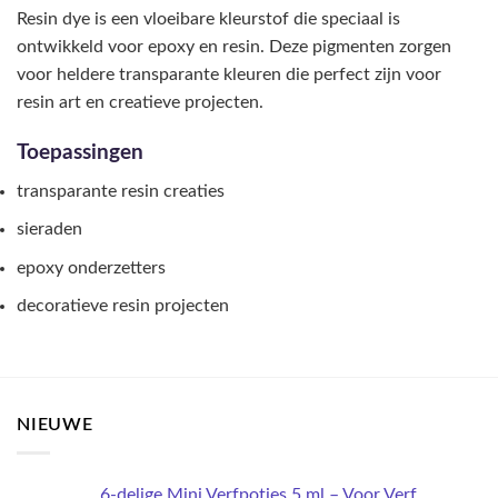
de
op
Resin dye is een vloeibare kleurstof die speciaal is
productpagina
de
ontwikkeld voor epoxy en resin. Deze pigmenten zorgen
productpagina
voor heldere transparante kleuren die perfect zijn voor
resin art en creatieve projecten.
Toepassingen
transparante resin creaties
sieraden
epoxy onderzetters
decoratieve resin projecten
NIEUWE
6-delige Mini Verfpotjes 5 ml – Voor Verf,