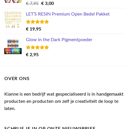
Gewaardeerd
Oorspronkelijke
Huidige
€
7,95
€
3,00
5.00
uit 5
prijs
prijs
LET’S RESIN Premium Open Bedel Pakket
was:
is:
€ 7,95.
€ 3,00.
Gewaardeerd
€
19,95
5.00
uit 5
Glow in the Dark Pigmentpoeder
Gewaardeerd
€
2,95
5.00
uit 5
OVER ONS
Kianne is een bedrijf wat gespecialiseerd is in handgemaakt
producten en producten om zelf je creativiteit de loop te
laten.
SCHRIJF JE IN OP ONZE NIEUWSBRIEF