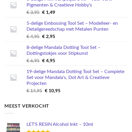
Pigmenten & Creatieve Hobby's
Oorspronkelijke
Huidige
€
3,95
€
1,49
prijs
prijs
5-delige Embossing Tool Set – Modelleer- en
was:
is:
Detailgereedschap met Metalen Punten
€ 3,95.
€ 1,49.
Oorspronkelijke
Huidige
€
4,95
€
2,95
prijs
prijs
8-delige Mandala Dotting Tool Set –
was:
is:
Dottingstokjes voor Stipkunst
€ 4,95.
€ 2,95.
Oorspronkelijke
Huidige
€
6,95
€
4,95
prijs
prijs
19-delige Mandala Dotting Tool Set – Complete
was:
is:
Set voor Mandala's, Dot Art & Creatieve
€ 6,95.
€ 4,95.
Projecten
Oorspronkelijke
Huidige
€
14,95
€
10,95
prijs
prijs
was:
is:
MEEST VERKOCHT
€ 14,95.
€ 10,95.
LET'S RESIN Alcohol Inkt – 10ml