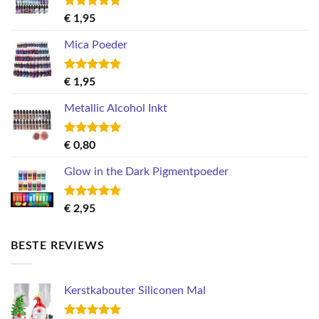
Gewaardeerd
€
1,95
5.00
uit 5
Mica Poeder
Gewaardeerd
€
1,95
5.00
uit 5
Metallic Alcohol Inkt
Gewaardeerd
€
0,80
5.00
uit 5
Glow in the Dark Pigmentpoeder
Gewaardeerd
€
2,95
5.00
uit 5
BESTE REVIEWS
Kerstkabouter Siliconen Mal