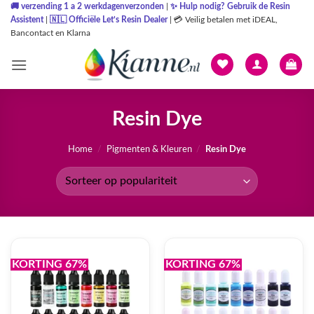
Ga
🚚
verzending 1 a 2 werkdagenverzonden
|
✨
Hulp nodig? Gebruik de Resin
Assistent
|
🇳🇱
Officiële Let’s Resin Dealer
|
💳 Veilig betalen met iDEAL,
naar
Bancontact en Klarna
inhoud
Resin Dye
Home
/
Pigmenten & Kleuren
/
Resin Dye
KORTING 67%
KORTING 67%