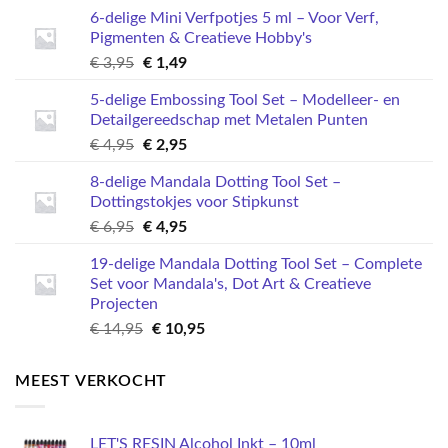
kan
6-delige Mini Verfpotjes 5 ml – Voor Verf,
gekozen
Pigmenten & Creatieve Hobby's
worden
Oorspronkelijke
Huidige
€
3,95
€
1,49
op
prijs
prijs
de
5-delige Embossing Tool Set – Modelleer- en
was:
is:
productpagina
Detailgereedschap met Metalen Punten
€ 3,95.
€ 1,49.
Oorspronkelijke
Huidige
€
4,95
€
2,95
prijs
prijs
8-delige Mandala Dotting Tool Set –
was:
is:
Dottingstokjes voor Stipkunst
€ 4,95.
€ 2,95.
Oorspronkelijke
Huidige
€
6,95
€
4,95
prijs
prijs
19-delige Mandala Dotting Tool Set – Complete
was:
is:
Set voor Mandala's, Dot Art & Creatieve
€ 6,95.
€ 4,95.
Projecten
Oorspronkelijke
Huidige
€
14,95
€
10,95
prijs
prijs
was:
is:
MEEST VERKOCHT
€ 14,95.
€ 10,95.
LET'S RESIN Alcohol Inkt – 10ml