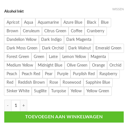
WISSEN
Alcohol Inkt
Apricot
Aqua
Aquamarine
Azure Blue
Black
Blue
Brown
Ceruleum
Citrus Green
Coffee
Cranberry
Dandelion Yellow
Dark Indigo
Dark Magenta
Dark Moss Green
Dark Orchid
Dark Walnut
Emerald Green
Forest Green
Green
Latte
Lemon Yellow
Magenta
Medium Yellow
Midnight Blue
Olive Green
Orange
Orchid
Peach
Peach Red
Pear
Purple
Purplish Red
Raspberry
Red
Reddish Brown
Rose
Rosewood
Sapphire Blue
Sinker White
Sugilite
Turqoise
Yellow
Yellow Green
LET'S RESIN Alcohol Inkt – 10ml aantal
TOEVOEGEN AAN WINKELWAGEN