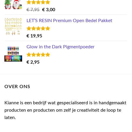
Gewaardeerd
Oorspronkelijke
Huidige
€
7,95
€
3,00
5.00
uit 5
prijs
prijs
LET’S RESIN Premium Open Bedel Pakket
was:
is:
€ 7,95.
€ 3,00.
Gewaardeerd
€
19,95
5.00
uit 5
Glow in the Dark Pigmentpoeder
Gewaardeerd
€
2,95
5.00
uit 5
OVER ONS
Kianne is een bedrijf wat gespecialiseerd is in handgemaakt
producten en producten om zelf je creativiteit de loop te
laten.