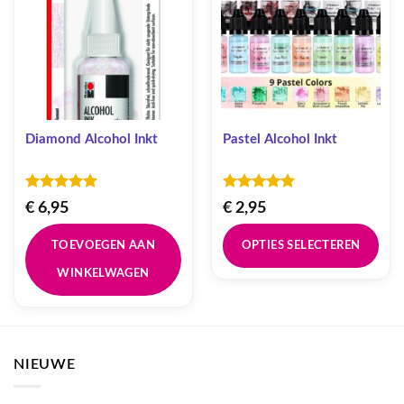
Diamond Alcohol Inkt
Pastel Alcohol Inkt
Gewaardeerd
Gewaardeerd
€
6,95
€
2,95
5
uit 5
5
uit 5
TOEVOEGEN AAN
OPTIES SELECTEREN
WINKELWAGEN
Dit
product
heeft
meerdere
variaties.
NIEUWE
Deze
optie