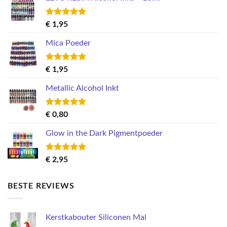
Gewaardeerd
€
1,95
5.00
uit 5
Mica Poeder
Gewaardeerd
€
1,95
5.00
uit 5
Metallic Alcohol Inkt
Gewaardeerd
€
0,80
5.00
uit 5
Glow in the Dark Pigmentpoeder
Gewaardeerd
€
2,95
5.00
uit 5
BESTE REVIEWS
Kerstkabouter Siliconen Mal