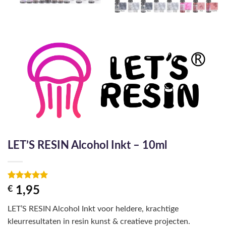
LET’S RESIN Alcohol Inkt – 10ml
Gewaardeerd
4
€
1,95
5
op 5
gebaseerd
LET’S RESIN Alcohol Inkt voor heldere, krachtige
op
klant
waarderingen
kleurresultaten in resin kunst & creatieve projecten.