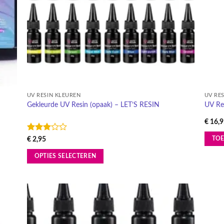
UV RESIN KLEUREN
UV RE
Gekleurde UV Resin (opaak) – LET’S RESIN
UV Res
€
16,9
Gewaardeerd
€
2,95
TO
3
uit 5
OPTIES SELECTEREN
Dit
product
heeft
meerdere
egen
Toevoegen
variaties.
n
aan