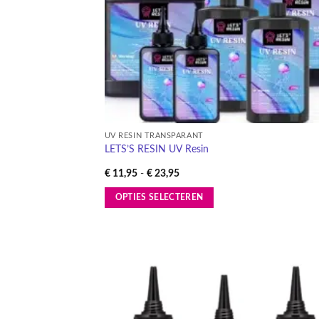
UV RESIN TRANSPARANT
LETS’S RESIN UV Resin
Prijsklasse:
€
11,95
-
€
23,95
€ 11,95
tot
OPTIES SELECTEREN
€ 23,95
Dit
product
heeft
meerdere
variaties.
Deze
Toevo
aa
optie