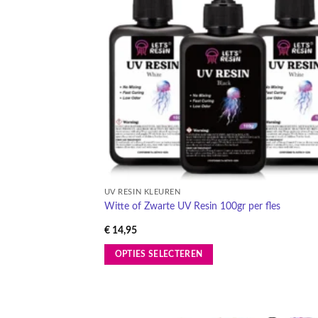
verlang
kan
gekozen
worden
op
de
productpagina
UV RESIN KLEUREN
Witte of Zwarte UV Resin 100gr per fles
€
14,95
OPTIES SELECTEREN
Dit
product
heeft