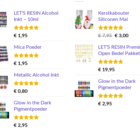
LET'S RESIN Alcohol
Kerstkabouter
Inkt – 10ml
Siliconen Mal
Gewaardeerd
Gewaardeerd
Oorspronkel
Huid
€
1,95
€
7,95
€
3,00
5.00
uit 5
5.00
uit 5
prijs
prijs
Mica Poeder
LET’S RESIN Prem
was:
is:
Open Bedel Pakket
€ 7,95.
€ 3,0
Gewaardeerd
€
1,95
5.00
uit 5
Gewaardeerd
€
19,95
5.00
uit 5
Metallic Alcohol Inkt
Glow in the Dark
Pigmentpoeder
Gewaardeerd
€
0,80
5.00
uit 5
Glow in the Dark
Gewaardeerd
€
2,95
5.00
uit 5
Pigmentpoeder
Gewaardeerd
€
2,95
5.00
uit 5