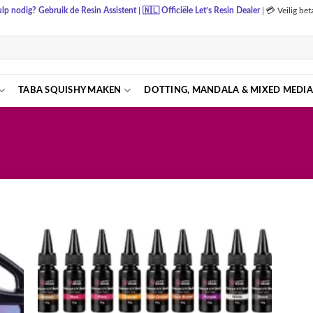
lp nodig? Gebruik de Resin Assistent
|
🇳🇱
Officiële Let’s Resin Dealer
|
💳 Veilig be
TABA SQUISHY MAKEN
DOTTING, MANDALA & MIXED MEDIA
egen
Toevoegen
n
aan
lijst
verlanglijst