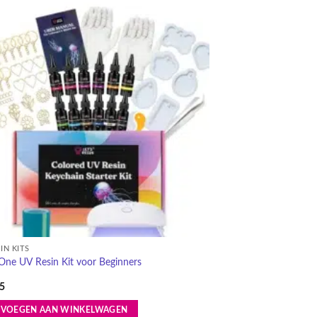
ere
es.
Toevoegen
aan
verlanglijst
en
n
ctpagina
IN KITS
-One UV Resin Kit voor Beginners
5
EVOEGEN AAN WINKELWAGEN