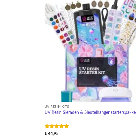
meerdere
variaties.
Deze
Toevo
aa
optie
verlang
kan
gekozen
worden
op
de
productpagina
UV RESIN KITS
UV Resin Sieraden & Sleutelhanger starterspakke
Gewaardeerd
€
44,95