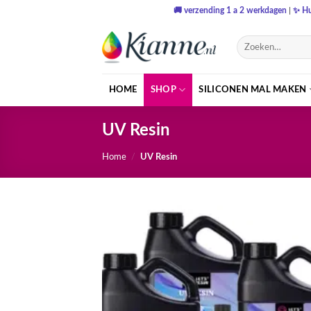
Ga
🚚
verzending 1 a 2 werkdagen
|
✨
Hu
naar
inhoud
Zoeken
naar:
HOME
SHOP
SILICONEN MAL MAKEN
UV Resin
Home
/
UV Resin
Toevo
aa
verlang