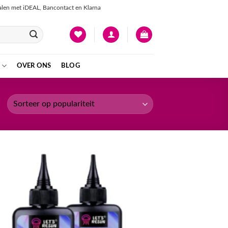
talen met iDEAL, Bancontact en Klarna
OVER ONS
BLOG
Toevoegen
aan
verlanglijst