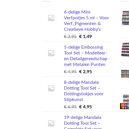
6-delige Mini
Verfpotjes 5 ml – Voor
Verf, Pigmenten &
Creatieve Hobby's
Oorspronkelijke
Huidige
€
3,95
€
1,49
prijs
prijs
5-delige Embossing
was:
is:
Tool Set – Modelleer-
€ 3,95.
€ 1,49.
en Detailgereedschap
met Metalen Punten
Oorspronkelijke
Huidige
€
4,95
€
2,95
prijs
prijs
8-delige Mandala
was:
is:
Dotting Tool Set –
€ 4,95.
€ 2,95.
Dottingstokjes voor
Stipkunst
Oorspronkelijke
Huidige
€
6,95
€
4,95
prijs
prijs
19-delige Mandala
was:
is:
Dotting Tool Set –
€ 6,95.
€ 4,95.
Complete Set voor