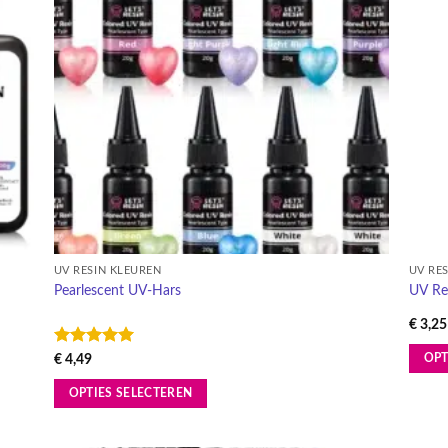
lijst
verlanglijst
Deze
optie
kan
gekozen
worden
op
de
productpagina
UV RESIN KLEUREN
UV RE
Pearlescent UV-Hars
UV Res
€
3,25
Gewaardeerd
€
4,49
OPT
5
uit 5
Dit
OPTIES SELECTEREN
produ
Dit
heeft
product