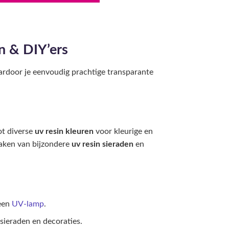
n & DIY’ers
aardoor je eenvoudig prachtige transparante
ot diverse
uv resin kleuren
voor kleurige en
maken van bijzondere
uv resin sieraden
en
 een
UV-lamp
.
sieraden en decoraties.