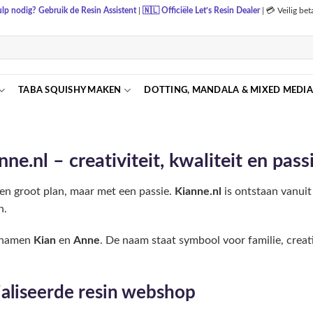
lp nodig? Gebruik de Resin Assistent
|
🇳🇱
Officiële Let’s Resin Dealer
|
💳 Veilig be
TABA SQUISHY MAKEN
DOTTING, MANDALA & MIXED MEDIA
ne.nl – creativiteit, kwaliteit en pass
en groot plan, maar met een passie.
Kianne.nl
is ontstaan vanuit 
n.
e namen
Kian
en
Anne
. De naam staat symbool voor familie, creati
aliseerde resin webshop