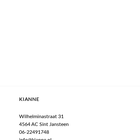
KIANNE
Wilhelminastraat 31
4564 AC Sint Jansteen
06-22491748
info@kianne.nl