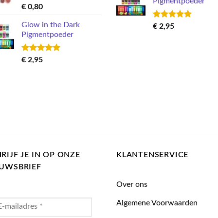
Pigmentpoeder
Gewaardeerd
€
0,80
5.00
uit 5
Glow in the Dark
Gewaardeerd
€
2,95
5.00
uit 5
Pigmentpoeder
Gewaardeerd
€
2,95
5.00
uit 5
RIJF JE IN OP ONZE
KLANTENSERVICE
EUWSBRIEF
Over ons
Algemene Voorwaarden