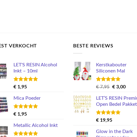
EST VERKOCHT
BESTE REVIEWS
LET'S RESIN Alcohol
Kerstkabouter
Inkt – 10ml
Siliconen Mal
Gewaardeerd
Gewaardeerd
Oorspronkel
Huid
€
1,95
€
7,95
€
3,00
5.00
uit 5
5.00
uit 5
prijs
prijs
Mica Poeder
LET’S RESIN Prem
was:
is:
Open Bedel Pakket
€ 7,95.
€ 3,0
Gewaardeerd
€
1,95
5.00
uit 5
Gewaardeerd
€
19,95
5.00
uit 5
Metallic Alcohol Inkt
Glow in the Dark