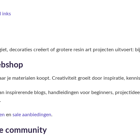
 inks
et, decoraties creëert of grotere resin art projecten uitvoert: bi
ebshop
ar je materialen koopt. Creativiteit groeit door inspiratie, kenni
inspirerende blogs, handleidingen voor beginners, projectidee
.
en
en
sale aanbiedingen
.
ve community