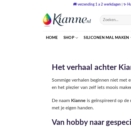
Ga
🚚
verzending 1 a 2 werkdagen
|
✨
Hu
naar
inhoud
Zoeken
naar:
HOME
SHOP
SILICONEN MAL MAKEN
Het verhaal achter Kian
Sommige verhalen beginnen niet met e
en het plezier van zelf iets moois make
De naam
Kianne
is geïnspireerd op d
met je eigen handen.
Van hobby naar gespeci