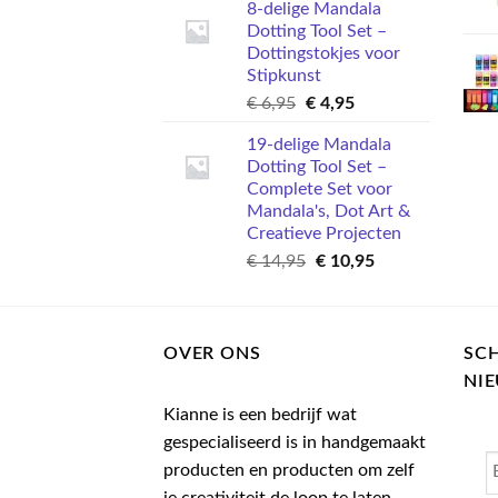
8-delige Mandala
was:
is:
Dotting Tool Set –
€ 4,95.
€ 2,95.
Dottingstokjes voor
Stipkunst
Oorspronkelijke
Huidige
€
6,95
€
4,95
prijs
prijs
19-delige Mandala
was:
is:
Dotting Tool Set –
€ 6,95.
€ 4,95.
Complete Set voor
Mandala's, Dot Art &
Creatieve Projecten
Oorspronkelijke
Huidige
€
14,95
€
10,95
prijs
prijs
was:
is:
€ 14,95.
€ 10,95.
OVER ONS
SCH
NI
Kianne is een bedrijf wat
gespecialiseerd is in handgemaakt
producten en producten om zelf
je creativiteit de loop te laten.