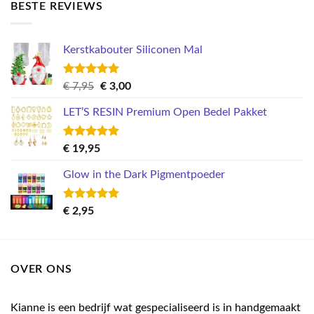
BESTE REVIEWS
Kerstkabouter Siliconen Mal
Gewaardeerd
Oorspronkelijke
Huidige
€
7,95
€
3,00
5.00
uit 5
prijs
prijs
LET’S RESIN Premium Open Bedel Pakket
was:
is:
€ 7,95.
€ 3,00.
Gewaardeerd
€
19,95
5.00
uit 5
Glow in the Dark Pigmentpoeder
Gewaardeerd
€
2,95
5.00
uit 5
OVER ONS
Kianne is een bedrijf wat gespecialiseerd is in handgemaakt