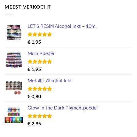
was:
is:
MEEST VERKOCHT
€ 14,95.
€ 10,95.
LET'S RESIN Alcohol Inkt – 10ml
Gewaardeerd
€
1,95
5.00
uit 5
Mica Poeder
Gewaardeerd
€
1,95
5.00
uit 5
Metallic Alcohol Inkt
Gewaardeerd
€
0,80
5.00
uit 5
Glow in the Dark Pigmentpoeder
Gewaardeerd
€
2,95
5.00
uit 5