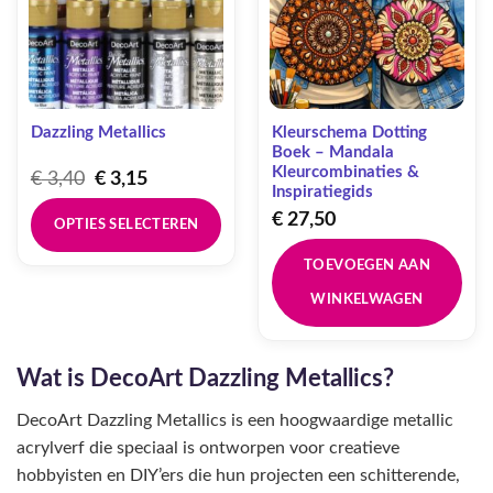
Dazzling Metallics
Kleurschema Dotting
Boek – Mandala
Kleurcombinaties &
Oorspronkelijke
Huidige
€
3,40
€
3,15
Inspiratiegids
prijs
prijs
was:
is:
€
27,50
OPTIES SELECTEREN
€ 3,40.
€ 3,15.
Dit
TOEVOEGEN AAN
product
WINKELWAGEN
heeft
meerdere
variaties.
Wat is DecoArt Dazzling Metallics?
Deze
optie
DecoArt Dazzling Metallics is een hoogwaardige metallic
kan
acrylverf die speciaal is ontworpen voor creatieve
gekozen
worden
hobbyisten en DIY’ers die hun projecten een schitterende,