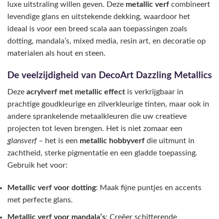
op
luxe uitstraling willen geven. Deze
metallic verf
combineert
de
levendige glans en uitstekende dekking, waardoor het
productpagina
ideaal is voor een breed scala aan toepassingen zoals
dotting, mandala’s, mixed media, resin art, en decoratie op
materialen als hout en steen.
De veelzijdigheid van DecoArt Dazzling Metallics
Deze
acrylverf met metallic effect
is verkrijgbaar in
prachtige goudkleurige en zilverkleurige tinten, maar ook in
andere sprankelende metaalkleuren die uw creatieve
projecten tot leven brengen. Het is niet zomaar een
glansverf
– het is een
metallic hobbyverf
die uitmunt in
zachtheid, sterke pigmentatie en een gladde toepassing.
Gebruik het voor:
Metallic verf voor dotting
: Maak fijne puntjes en accents
met perfecte glans.
Metallic verf voor mandala’s
: Creëer schitterende