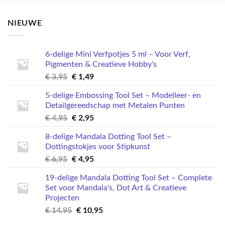
NIEUWE
6-delige Mini Verfpotjes 5 ml – Voor Verf,
Pigmenten & Creatieve Hobby's
Oorspronkelijke
Huidige
€
3,95
€
1,49
prijs
prijs
5-delige Embossing Tool Set – Modelleer- en
was:
is:
Detailgereedschap met Metalen Punten
€ 3,95.
€ 1,49.
Oorspronkelijke
Huidige
€
4,95
€
2,95
prijs
prijs
8-delige Mandala Dotting Tool Set –
was:
is:
Dottingstokjes voor Stipkunst
€ 4,95.
€ 2,95.
Oorspronkelijke
Huidige
€
6,95
€
4,95
prijs
prijs
19-delige Mandala Dotting Tool Set – Complete
was:
is:
Set voor Mandala's, Dot Art & Creatieve
€ 6,95.
€ 4,95.
Projecten
Oorspronkelijke
Huidige
€
14,95
€
10,95
prijs
prijs