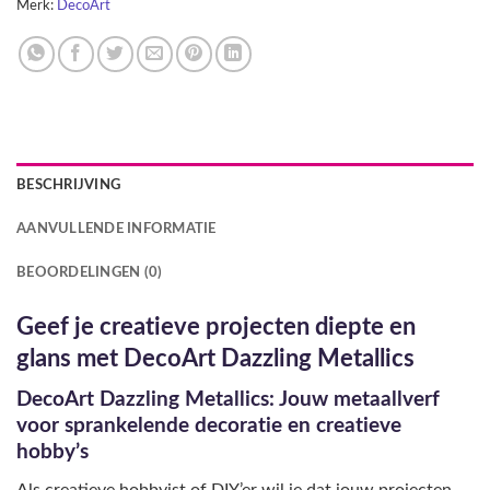
Merk:
DecoArt
BESCHRIJVING
AANVULLENDE INFORMATIE
BEOORDELINGEN (0)
Geef je creatieve projecten diepte en
glans met DecoArt Dazzling Metallics
DecoArt Dazzling Metallics: Jouw metaallverf
voor sprankelende decoratie en creatieve
hobby’s
Als creatieve hobbyist of DIY’er wil je dat jouw projecten