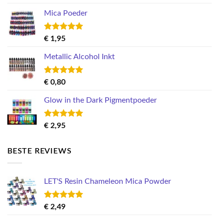
5.00
uit 5
Mica Poeder
Gewaardeerd
€
1,95
5.00
uit 5
Metallic Alcohol Inkt
Gewaardeerd
€
0,80
5.00
uit 5
Glow in the Dark Pigmentpoeder
Gewaardeerd
€
2,95
5.00
uit 5
BESTE REVIEWS
LET'S Resin Chameleon Mica Powder
Gewaardeerd
€
2,49
5.00
uit 5