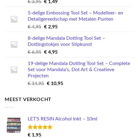
Oorspronkelijke
Huidige
€
3,95
€
1,49
prijs
prijs
5-delige Embossing Tool Set – Modelleer- en
was:
is:
Detailgereedschap met Metalen Punten
€ 3,95.
€ 1,49.
Oorspronkelijke
Huidige
€
4,95
€
2,95
prijs
prijs
8-delige Mandala Dotting Tool Set –
was:
is:
Dottingstokjes voor Stipkunst
€ 4,95.
€ 2,95.
Oorspronkelijke
Huidige
€
6,95
€
4,95
prijs
prijs
19-delige Mandala Dotting Tool Set – Complete
was:
is:
Set voor Mandala's, Dot Art & Creatieve
€ 6,95.
€ 4,95.
Projecten
Oorspronkelijke
Huidige
€
14,95
€
10,95
prijs
prijs
was:
is:
MEEST VERKOCHT
€ 14,95.
€ 10,95.
LET'S RESIN Alcohol Inkt – 10ml
Gewaardeerd
€
1,95