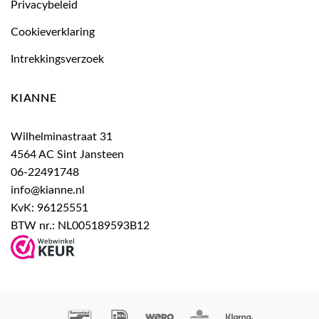
Privacybeleid
Cookieverklaring
Intrekkingsverzoek
KIANNE
Wilhelminastraat 31
4564 AC Sint Jansteen
06-22491748
info@kianne.nl
KvK: 96125551
BTW nr.: NL005189593B12
Bancontact
IDeal
Wero
KBC
Klarna