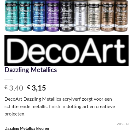
Dazzling Metallics
Oorspronkelijke
Huidige
€
3,40
€
3,15
prijs
prijs
DecoArt Dazzling Metallics acrylverf zorgt voor een
was:
is:
schitterende metallic finish in dotting art en creatieve
€ 3,40.
€ 3,15.
projecten.
WISSEN
Dazzling Metallics kleuren