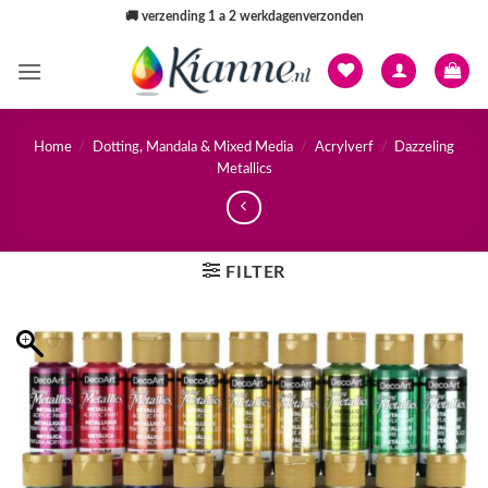
Ga
🚚
verzending 1 a 2 werkdagenverzonden
naar
inhoud
Home
/
Dotting, Mandala & Mixed Media
/
Acrylverf
/
Dazzeling
Metallics
FILTER