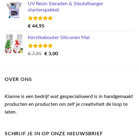
UV Resin Sieraden & Sleutelhanger
starterspakket
Gewaardeerd
€
44,95
5.00
uit 5
Kerstkabouter Siliconen Mal
Gewaardeerd
Oorspronkelijke
Huidige
€
7,95
€
3,00
5.00
uit 5
prijs
prijs
was:
is:
€ 7,95.
€ 3,00.
OVER ONS
Kianne is een bedrijf wat gespecialiseerd is in handgemaakt
producten en producten om zelf je creativiteit de loop te
laten.
SCHRIJF JE IN OP ONZE NIEUWSBRIEF