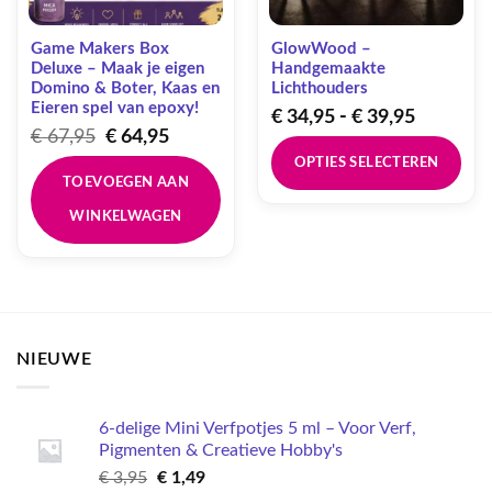
Game Makers Box
GlowWood –
Deluxe – Maak je eigen
Handgemaakte
Domino & Boter, Kaas en
Lichthouders
Eieren spel van epoxy!
Prijsklas
€
34,95
-
€
39,95
Oorspronkelijke
Huidige
€ 34,95
€
67,95
€
64,95
prijs
prijs
tot
OPTIES SELECTEREN
was:
is:
€ 39,95
TOEVOEGEN AAN
€ 67,95.
€ 64,95.
Dit
WINKELWAGEN
product
heeft
meerdere
variaties.
Deze
optie
NIEUWE
kan
gekozen
worden
6-delige Mini Verfpotjes 5 ml – Voor Verf,
op
Pigmenten & Creatieve Hobby's
de
Oorspronkelijke
Huidige
productpagina
€
3,95
€
1,49