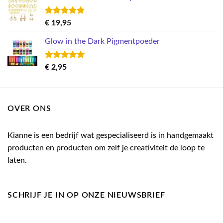
€ 7,95.
€ 3,00.
Gewaardeerd
€
19,95
5.00
uit 5
Glow in the Dark Pigmentpoeder
Gewaardeerd
€
2,95
5.00
uit 5
OVER ONS
Kianne is een bedrijf wat gespecialiseerd is in handgemaakt
producten en producten om zelf je creativiteit de loop te
laten.
SCHRIJF JE IN OP ONZE NIEUWSBRIEF