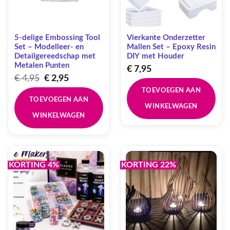
5-delige Embossing Tool
Vierkante Onderzetter
Set – Modelleer- en
Mallen Set – Epoxy Resin
Detailgereedschap met
DIY met Houder
Metalen Punten
€
7,95
Oorspronkelijke
Huidige
€
4,95
€
2,95
prijs
prijs
TOEVOEGEN AAN
was:
is:
TOEVOEGEN AAN
€ 4,95.
€ 2,95.
WINKELWAGEN
WINKELWAGEN
KORTING 4%
KORTING 22%