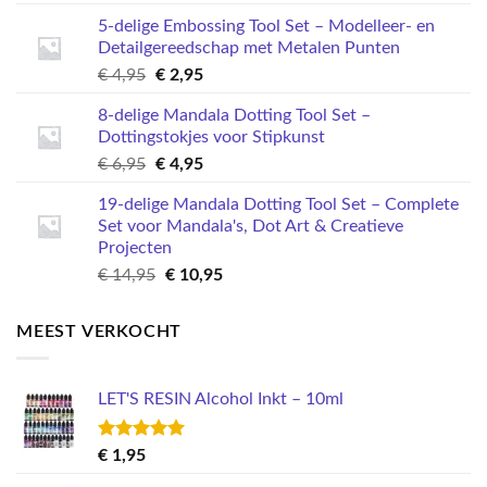
prijs
prijs
5-delige Embossing Tool Set – Modelleer- en
was:
is:
Detailgereedschap met Metalen Punten
€ 3,95.
€ 1,49.
Oorspronkelijke
Huidige
€
4,95
€
2,95
prijs
prijs
8-delige Mandala Dotting Tool Set –
was:
is:
Dottingstokjes voor Stipkunst
€ 4,95.
€ 2,95.
Oorspronkelijke
Huidige
€
6,95
€
4,95
prijs
prijs
19-delige Mandala Dotting Tool Set – Complete
was:
is:
Set voor Mandala's, Dot Art & Creatieve
€ 6,95.
€ 4,95.
Projecten
Oorspronkelijke
Huidige
€
14,95
€
10,95
prijs
prijs
was:
is:
MEEST VERKOCHT
€ 14,95.
€ 10,95.
LET'S RESIN Alcohol Inkt – 10ml
Gewaardeerd
€
1,95
5.00
uit 5