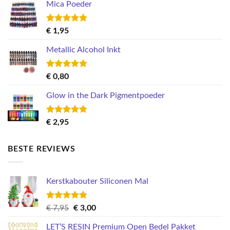
Mica Poeder
Gewaardeerd
€
1,95
5.00
uit 5
Metallic Alcohol Inkt
Gewaardeerd
€
0,80
5.00
uit 5
Glow in the Dark Pigmentpoeder
Gewaardeerd
€
2,95
5.00
uit 5
BESTE REVIEWS
Kerstkabouter Siliconen Mal
Gewaardeerd
Oorspronkelijke
Huidige
€
7,95
€
3,00
5.00
uit 5
prijs
prijs
LET’S RESIN Premium Open Bedel Pakket
was:
is: