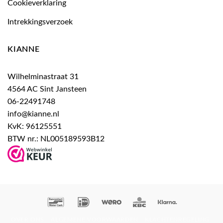
Cookieverklaring
Intrekkingsverzoek
KIANNE
Wilhelminastraat 31
4564 AC Sint Jansteen
06-22491748
info@kianne.nl
KvK: 96125551
BTW nr.: NL005189593B12
Bancontact
IDeal
Wero
KBC
Klarna
OVER ONS
ALGEMENE VOORWAARDEN
KLACHTENREGELING