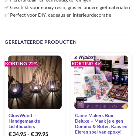
✅ Geschikt voor epoxy resin, gips en andere gietmaterialen
✅ Perfect voor DIY, cadeaus en interieurdecoratie
GERELATEERDE PRODUCTEN
KORTING 22%
KORTING 4%
GlowWood –
Game Makers Box
Handgemaakte
Deluxe – Maak je eigen
Lichthouders
Domino & Boter, Kaas en
Eieren spel van epoxy!
Prijsklasse:
€
34,95
-
€
39,95