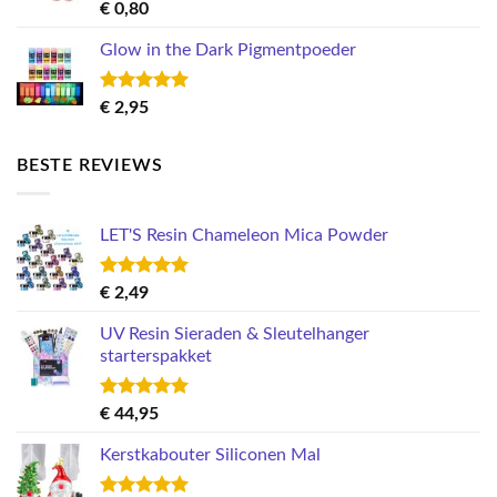
Gewaardeerd
€
0,80
5.00
uit 5
Glow in the Dark Pigmentpoeder
Gewaardeerd
€
2,95
5.00
uit 5
BESTE REVIEWS
LET'S Resin Chameleon Mica Powder
Gewaardeerd
€
2,49
5.00
uit 5
UV Resin Sieraden & Sleutelhanger
starterspakket
Gewaardeerd
€
44,95
5.00
uit 5
Kerstkabouter Siliconen Mal