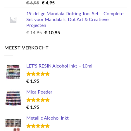
Oorspronkelijke
Huidige
€
6,95
€
4,95
prijs
prijs
19-delige Mandala Dotting Tool Set – Complete
was:
is:
Set voor Mandala's, Dot Art & Creatieve
€ 6,95.
€ 4,95.
Projecten
Oorspronkelijke
Huidige
€
14,95
€
10,95
prijs
prijs
was:
is:
MEEST VERKOCHT
€ 14,95.
€ 10,95.
LET'S RESIN Alcohol Inkt – 10ml
Gewaardeerd
€
1,95
5.00
uit 5
Mica Poeder
Gewaardeerd
€
1,95
5.00
uit 5
Metallic Alcohol Inkt