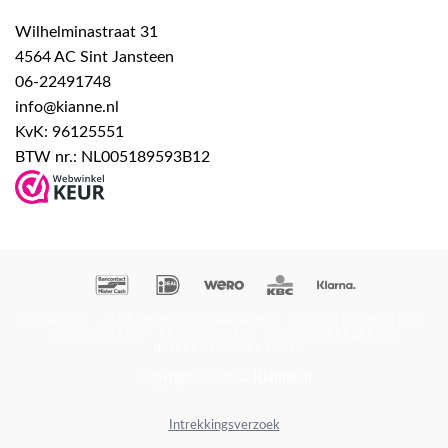
Wilhelminastraat 31
4564 AC Sint Jansteen
06-22491748
info@kianne.nl
KvK: 96125551
BTW nr.: NL005189593B12
Bancontact
IDeal
Wero
KBC
Klarna
OVER ONS
ALGEMENE VOORWAARDEN
KLACHTENREGELING
RETOURBELEID
PRIVACYBELEID
COOKIEVERKLARING
INTREKKINGSVERZOEK
Copyright 2026 ©
Kianne.nl
Intrekkingsverzoek