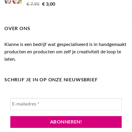
Gewaardeerd
Oorspronkelijke
Huidige
€
7,95
€
3,00
5.00
uit 5
prijs
prijs
was:
is:
€ 7,95.
€ 3,00.
OVER ONS
Kianne is een bedrijf wat gespecialiseerd is in handgemaakt
producten en producten om zelf je creativiteit de loop te
laten.
SCHRIJF JE IN OP ONZE NIEUWSBRIEF