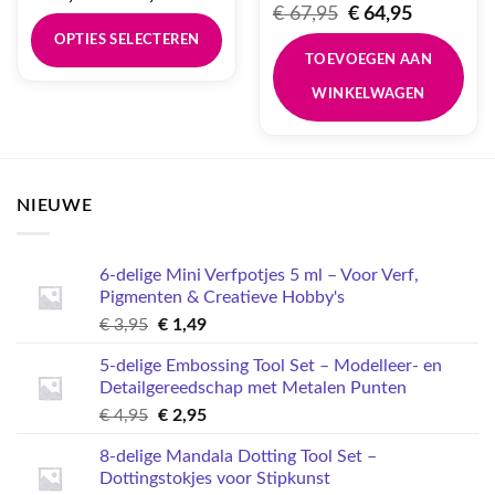
€ 34,95
Oorspronkelijke
Huidige
€
67,95
€
64,95
tot
prijs
prijs
OPTIES SELECTEREN
€ 39,95
was:
is:
TOEVOEGEN AAN
€ 67,95.
€ 64,95.
Dit
WINKELWAGEN
product
heeft
meerdere
variaties.
Deze
NIEUWE
optie
kan
gekozen
6-delige Mini Verfpotjes 5 ml – Voor Verf,
worden
Pigmenten & Creatieve Hobby's
op
Oorspronkelijke
Huidige
€
3,95
€
1,49
de
prijs
prijs
productpagina
5-delige Embossing Tool Set – Modelleer- en
was:
is:
Detailgereedschap met Metalen Punten
€ 3,95.
€ 1,49.
Oorspronkelijke
Huidige
€
4,95
€
2,95
prijs
prijs
8-delige Mandala Dotting Tool Set –
was:
is:
Dottingstokjes voor Stipkunst
€ 4,95.
€ 2,95.