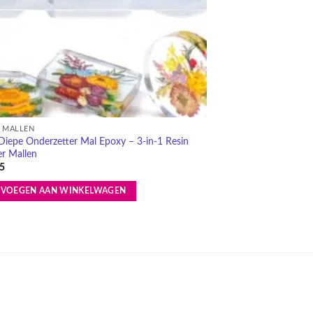
 MALLEN
DECORATIE MAL
Diepe Onderzetter Mal Epoxy – 3-in-1 Resin
Tarot Opbergdoos Ma
er Mallen
Schuifdeksel
5
€
14,95
EVOEGEN AAN WINKELWAGEN
TOEVOEGEN AAN 