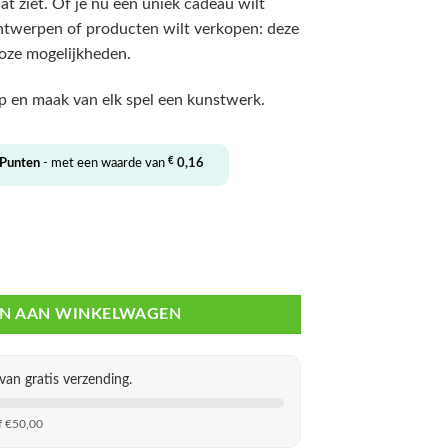
at ziet. Of je nu een uniek cadeau wilt
ontwerpen of producten wilt verkopen: deze
oze mogelijkheden.
loop en maak van elk spel een kunstwerk.
€
Punten
- met een waarde van
0,16
Domino Set Gieten aantal
N AAN WINKELWAGEN
van gratis verzending.
f €50,00