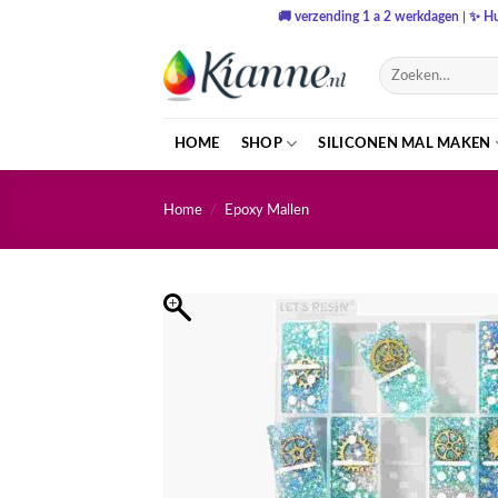
Ga
🚚
verzending 1 a 2 werkdagen
|
✨
Hu
naar
inhoud
Zoeken
naar:
HOME
SHOP
SILICONEN MAL MAKEN
Home
/
Epoxy Mallen