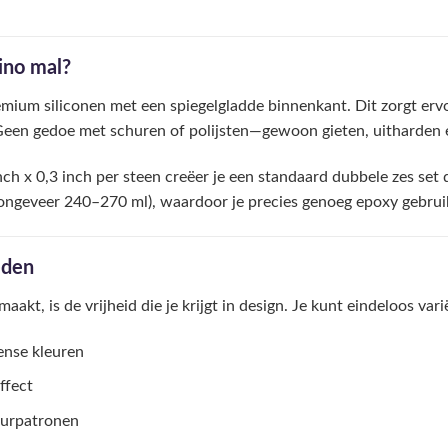
ino mal?
mium siliconen met een spiegelgladde binnenkant. Dit zorgt erv
een gedoe met schuren of polijsten—gewoon gieten, uitharden e
h x 0,3 inch per steen creëer je een standaard dubbele zes set d
(ongeveer 240–270 ml), waardoor je precies genoeg epoxy gebrui
eden
aakt, is de vrijheid die je krijgt in design. Je kunt eindeloos var
ense kleuren
ffect
eurpatronen