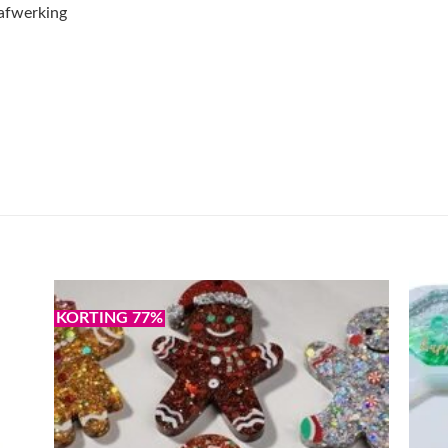
afwerking
KORTING 77%
egen
Toevoegen
n
aan
lijst
verlanglijst