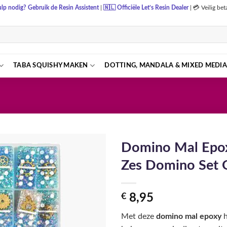
lp nodig? Gebruik de Resin Assistent
|
🇳🇱
Officiële Let’s Resin Dealer
|
💳 Veilig be
TABA SQUISHY MAKEN
DOTTING, MANDALA & MIXED MEDIA
Domino Mal Epo
Zes Domino Set 
€
8,95
Met deze
domino mal epoxy
h