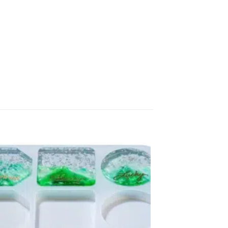
Toevoegen
aan
verlanglijst