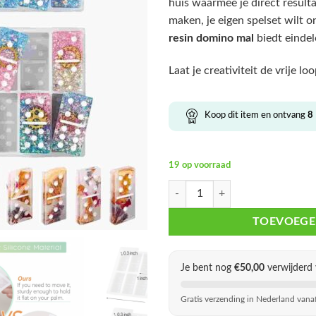
huis waarmee je direct resulta
maken, je eigen spelset wilt 
resin domino mal
biedt eindel
Laat je creativiteit de vrije 
Koop dit item en ontvang
8
19 op voorraad
Domino Mal Epoxy – Dubbele Zes 
TOEVOEGE
Je bent nog
€
50,00
verwijderd 
Gratis verzending in Nederland vana