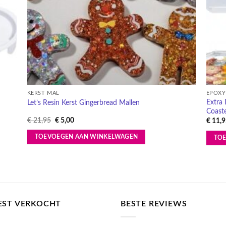
KERST MAL
EPOXY
Extra 
Let’s Resin Kerst Gingerbread Mallen
Coast
Oorspronkelijke
Huidige
€
21,95
€
5,00
€
11,9
prijs
prijs
was:
is:
TOEVOEGEN AAN WINKELWAGEN
TO
€ 21,95.
€ 5,00.
EST VERKOCHT
BESTE REVIEWS