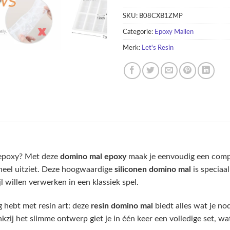
SKU:
B08CXB1ZMP
Categorie:
Epoxy Mallen
Merk:
Let's Resin
 epoxy? Met deze
domino mal epoxy
maak je eenvoudig een compl
oneel uitziet. Deze hoogwaardige
siliconen domino mal
is speciaa
l willen verwerken in een klassiek spel.
g hebt met resin art: deze
resin domino mal
biedt alles wat je n
ij het slimme ontwerp giet je in één keer een volledige set, wat