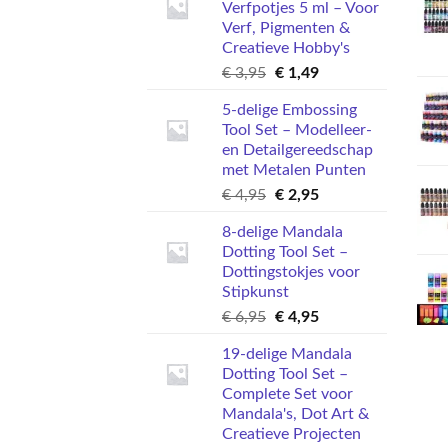
Verfpotjes 5 ml – Voor
Verf, Pigmenten &
Creatieve Hobby's
Oorspronkelijke
Huidige
€
3,95
€
1,49
prijs
prijs
5-delige Embossing
was:
is:
Tool Set – Modelleer-
€ 3,95.
€ 1,49.
en Detailgereedschap
met Metalen Punten
Oorspronkelijke
Huidige
€
4,95
€
2,95
prijs
prijs
8-delige Mandala
was:
is:
Dotting Tool Set –
€ 4,95.
€ 2,95.
Dottingstokjes voor
Stipkunst
Oorspronkelijke
Huidige
€
6,95
€
4,95
prijs
prijs
19-delige Mandala
was:
is:
Dotting Tool Set –
€ 6,95.
€ 4,95.
Complete Set voor
Mandala's, Dot Art &
Creatieve Projecten