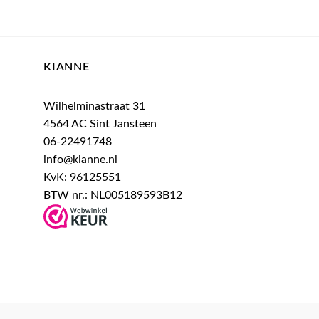
KIANNE
Wilhelminastraat 31
4564 AC Sint Jansteen
06-22491748
info@kianne.nl
KvK: 96125551
BTW nr.: NL005189593B12