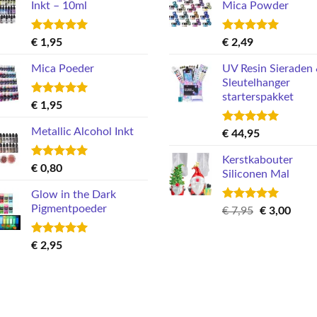
Inkt – 10ml
Mica Powder
Gewaardeerd
Gewaardeerd
€
1,95
€
2,49
5.00
uit 5
5.00
uit 5
Mica Poeder
UV Resin Sieraden
Sleutelhanger
starterspakket
Gewaardeerd
€
1,95
5.00
uit 5
Metallic Alcohol Inkt
Gewaardeerd
€
44,95
5.00
uit 5
Kerstkabouter
Gewaardeerd
€
0,80
Siliconen Mal
5.00
uit 5
Glow in the Dark
Pigmentpoeder
Gewaardeerd
Oorspronkel
Huid
€
7,95
€
3,00
5.00
uit 5
prijs
prijs
was:
is:
Gewaardeerd
€
2,95
€ 7,95.
€ 3,0
5.00
uit 5