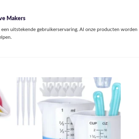
eve Makers
 een uitstekende gebruikerservaring. Al onze producten worden u
elpen.
egen
Toevoegen
n
aan
lijst
verlanglijst