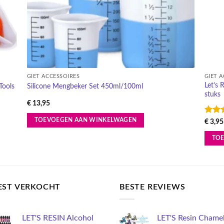
GIET ACCESSOIRES
GIET 
Let’s 
Tools
Silicone Mengbeker Set 450ml/100ml
stuks
€
13,95
Gewaa
TOEVOEGEN AAN WINKELWAGEN
€
3,95
5
uit
TO
EST VERKOCHT
BESTE REVIEWS
LET'S RESIN Alcohol
LET'S Resin Chame