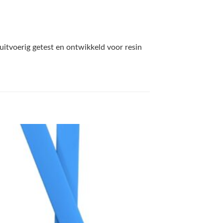
itvoerig getest en ontwikkeld voor resin
KORTING 17%
Toevoegen
aan
verlanglijst