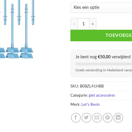
€ 5,5
LET’S RESIN Dubbele Mixer Roerb
TOEVOEGE
Je bent nog
€
50,00
verwijderd 
Gratis verzending in Nederland vana
SKU:
B0BZL41HBB
Categorie:
giet accessoires
Merk:
Let's Resin