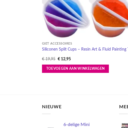
GIET ACCESSOIRES
Siliconen Split Cups – Resin Art & Fluid Painting 
Oorspronkelijke
Huidige
€
19,95
€
12,95
prijs
prijs
was:
is:
TOEVOEGEN AAN WINKELWAGEN
€ 19,95.
€ 12,95.
NIEUWE
ME
6-delige Mini