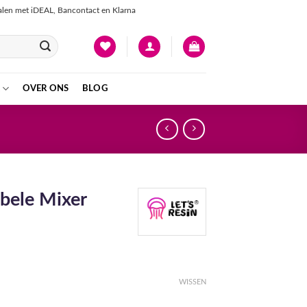
talen met iDEAL, Bancontact en Klarna
OVER ONS
BLOG
bele Mixer
lasse:
0
WISSEN