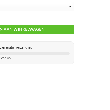
0
laden aantal
N AAN WINKELWAGEN
van gratis verzending.
f €50,00