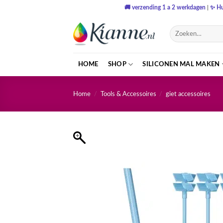
Ga
🚚
verzending 1 a 2 werkdagen
|
✨
Hu
naar
inhoud
Zoeken
naar:
HOME
SHOP
SILICONEN MAL MAKEN
Home
/
Tools & Accessoires
/
giet accessoires