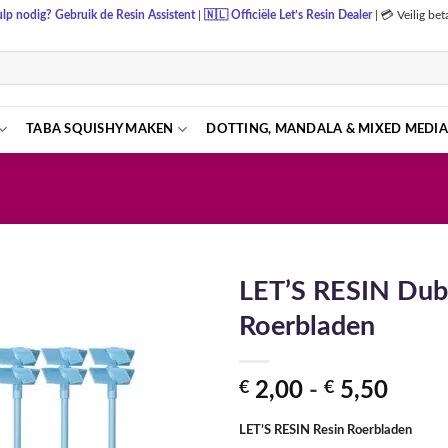
lp nodig? Gebruik de Resin Assistent
|
🇳🇱
Officiële Let’s Resin Dealer
|
💳 Veilig be
TABA SQUISHY MAKEN
DOTTING, MANDALA & MIXED MEDIA
LET’S RESIN Dub
Roerbladen
Prijsk
€
2,00
-
€
5,50
€ 2,0
LET’S RESIN Resin Roerbladen
tot