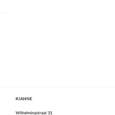
ijke
ige
0.
KIANNE
Wilhelminastraat 31