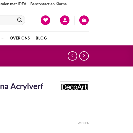
betalen met iDEAL, Bancontact en Klarna
OVER ONS
BLOG
na Acrylverf
ijke
ge
WISSEN