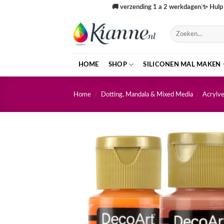
Ga
🚚
verzending 1 a 2 werkdagen
|
✨
Hulp 
naar
inhoud
Zoeken
naar:
HOME
SHOP
SILICONEN MAL MAKEN
Home
/
Dotting, Mandala & Mixed Media
/
Acrylve