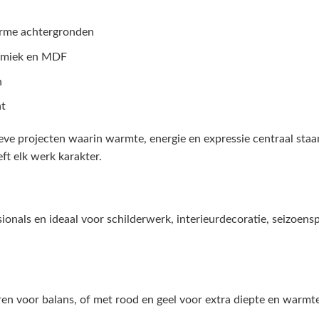
arme achtergronden
ramiek en MDF
n
at
ieve projecten waarin warmte, energie en expressie centraal sta
ft elk werk karakter.
onals en ideaal voor schilderwerk, interieurdecoratie, seizoensp
en voor balans, of met rood en geel voor extra diepte en warmt