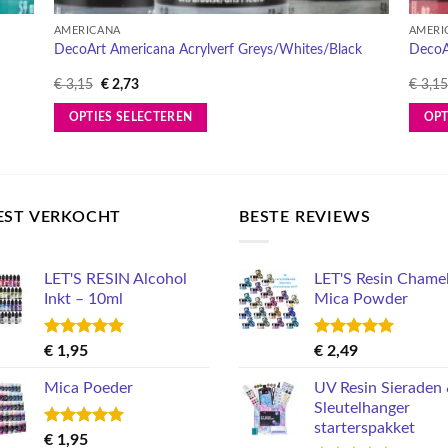
AMERICANA
AMERI
DecoArt Americana Acrylverf Greys/Whites/Black
DecoA
Oorspronkelijke
Huidige
€
3,15
€
2,73
€
3,15
prijs
prijs
was:
is:
OPTIES SELECTEREN
OPT
€ 3,15.
€ 2,73.
Dit
Dit
product
produ
heeft
heeft
meerdere
meerd
EST VERKOCHT
BESTE REVIEWS
variaties.
variati
Deze
Deze
LET'S RESIN Alcohol
LET'S Resin Chame
optie
optie
Inkt – 10ml
Mica Powder
kan
kan
gekozen
gekoz
Gewaardeerd
Gewaardeerd
worden
worde
€
1,95
€
2,49
5.00
uit 5
5.00
uit 5
op
op
Mica Poeder
UV Resin Sieraden
de
de
Sleutelhanger
productpagina
produ
starterspakket
Gewaardeerd
€
1,95