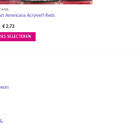
CANA
AMERICANA
rt Americana Acrylverf Reds
Nieuwe DecoArt Amer
Oorspronkelijke
Huidige
Oorspronkelij
Huidige
€
2,73
€
3,15
€
2,95
prijs
prijs
prijs
prijs
was:
is:
was:
is:
IES SELECTEREN
OPTIES SELECTERE
€ 3,15.
€ 2,73.
€ 3,15.
€ 2,95.
Dit
ct
product
heeft
ere
meerdere
es.
variaties.
Deze
leon
optie
kan
en
gekozen
n
worden
op
 &
de
ctpagina
productpagina