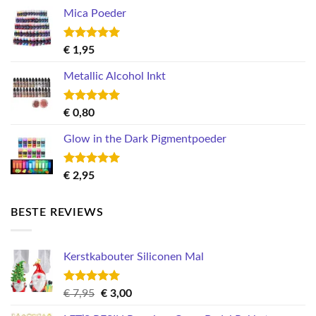
Mica Poeder
Gewaardeerd
€
1,95
5.00
uit 5
Metallic Alcohol Inkt
Gewaardeerd
€
0,80
5.00
uit 5
Glow in the Dark Pigmentpoeder
Gewaardeerd
€
2,95
5.00
uit 5
BESTE REVIEWS
Kerstkabouter Siliconen Mal
Gewaardeerd
Oorspronkelijke
Huidige
€
7,95
€
3,00
5.00
uit 5
prijs
prijs