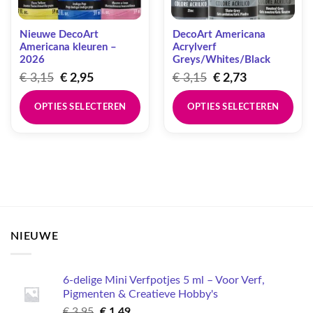
Nieuwe DecoArt
DecoArt Americana
Americana kleuren –
Acrylverf
2026
Greys/Whites/Black
Oorspronkelijke
Huidige
Oorspronkelijke
Huidige
€
3,15
€
2,95
€
3,15
€
2,73
prijs
prijs
prijs
prijs
was:
is:
was:
is:
OPTIES SELECTEREN
OPTIES SELECTEREN
€ 3,15.
€ 2,95.
€ 3,15.
€ 2,73.
Dit
Dit
product
product
heeft
heeft
meerdere
meerdere
variaties.
variaties.
Deze
Deze
optie
optie
kan
kan
NIEUWE
gekozen
gekozen
worden
worden
op
op
6-delige Mini Verfpotjes 5 ml – Voor Verf,
de
de
Pigmenten & Creatieve Hobby's
productpagina
productpagina
Oorspronkelijke
Huidige
€
3,95
€
1,49