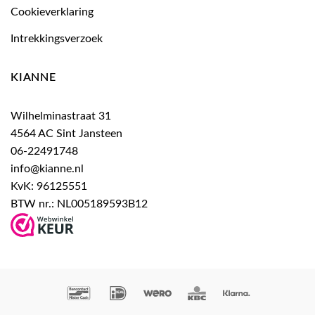
Cookieverklaring
Intrekkingsverzoek
KIANNE
Wilhelminastraat 31
4564 AC Sint Jansteen
06-22491748
info@kianne.nl
KvK: 96125551
BTW nr.: NL005189593B12
Bancontact
IDeal
Wero
KBC
Klarna