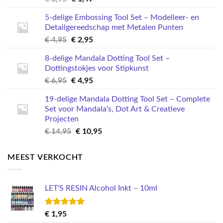
prijs
prijs
5-delige Embossing Tool Set – Modelleer- en
was:
is:
Detailgereedschap met Metalen Punten
€ 3,95.
€ 1,49.
Oorspronkelijke
Huidige
€
4,95
€
2,95
prijs
prijs
8-delige Mandala Dotting Tool Set –
was:
is:
Dottingstokjes voor Stipkunst
€ 4,95.
€ 2,95.
Oorspronkelijke
Huidige
€
6,95
€
4,95
prijs
prijs
19-delige Mandala Dotting Tool Set – Complete
was:
is:
Set voor Mandala's, Dot Art & Creatieve
€ 6,95.
€ 4,95.
Projecten
Oorspronkelijke
Huidige
€
14,95
€
10,95
prijs
prijs
was:
is:
MEEST VERKOCHT
€ 14,95.
€ 10,95.
LET'S RESIN Alcohol Inkt – 10ml
Gewaardeerd
€
1,95
5.00
uit 5