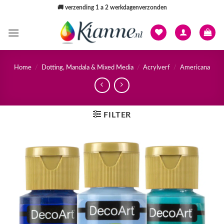
Ga
🚚
verzending 1 a 2 werkdagenverzonden
naar
inhoud
Home
/
Dotting, Mandala & Mixed Media
/
Acrylverf
/
Americana
FILTER