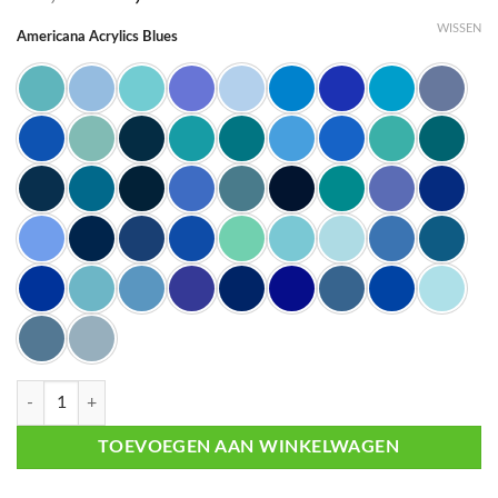
prijs
prijs
WISSEN
Americana Acrylics Blues
was:
is:
€ 3,15.
€ 2,73.
DecoArt Americana Acrylverf Blues aantal
TOEVOEGEN AAN WINKELWAGEN