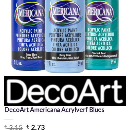
DecoArt Americana Acrylverf Blues
Oorspronkelijke
Huidige
€
3,15
€
2,73