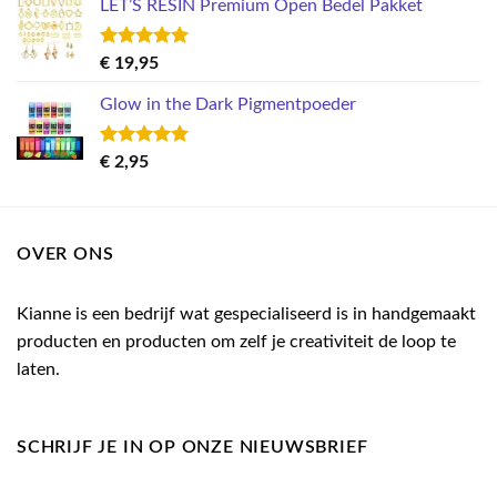
LET’S RESIN Premium Open Bedel Pakket
was:
is:
€ 7,95.
€ 3,00.
Gewaardeerd
€
19,95
5.00
uit 5
Glow in the Dark Pigmentpoeder
Gewaardeerd
€
2,95
5.00
uit 5
OVER ONS
Kianne is een bedrijf wat gespecialiseerd is in handgemaakt
producten en producten om zelf je creativiteit de loop te
laten.
SCHRIJF JE IN OP ONZE NIEUWSBRIEF