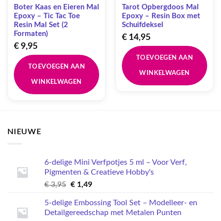
Boter Kaas en Eieren Mal
Tarot Opbergdoos Mal
Epoxy – Tic Tac Toe
Epoxy – Resin Box met
Resin Mal Set (2
Schuifdeksel
Formaten)
€
14,95
€
9,95
TOEVOEGEN AAN
TOEVOEGEN AAN
WINKELWAGEN
WINKELWAGEN
NIEUWE
6-delige Mini Verfpotjes 5 ml – Voor Verf,
Pigmenten & Creatieve Hobby's
Oorspronkelijke
Huidige
€
3,95
€
1,49
prijs
prijs
5-delige Embossing Tool Set – Modelleer- en
was:
is:
Detailgereedschap met Metalen Punten
€ 3,95.
€ 1,49.