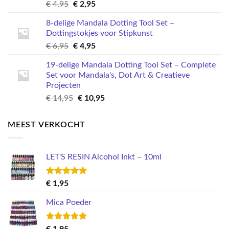
Oorspronkelijke
Huidige
€
4,95
€
2,95
prijs
prijs
8-delige Mandala Dotting Tool Set –
was:
is:
Dottingstokjes voor Stipkunst
€ 4,95.
€ 2,95.
Oorspronkelijke
Huidige
€
6,95
€
4,95
prijs
prijs
19-delige Mandala Dotting Tool Set – Complete
was:
is:
Set voor Mandala's, Dot Art & Creatieve
€ 6,95.
€ 4,95.
Projecten
Oorspronkelijke
Huidige
€
14,95
€
10,95
prijs
prijs
was:
is:
MEEST VERKOCHT
€ 14,95.
€ 10,95.
LET'S RESIN Alcohol Inkt – 10ml
Gewaardeerd
€
1,95
5.00
uit 5
Mica Poeder
Gewaardeerd
€
1,95