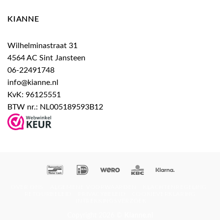
KIANNE
Wilhelminastraat 31
4564 AC Sint Jansteen
06-22491748
info@kianne.nl
KvK: 96125551
BTW nr.: NL005189593B12
Bancontact
IDeal
Wero
KBC
Klarna
OVER ONS
ALGEMENE VOORWAARDEN
KLACHTENREGELING
RETOURBELEID
PRIVACYBELEID
COOKIEVERKLARING
INTREKKINGSVERZOEK
Copyright 2026 ©
Kianne.nl