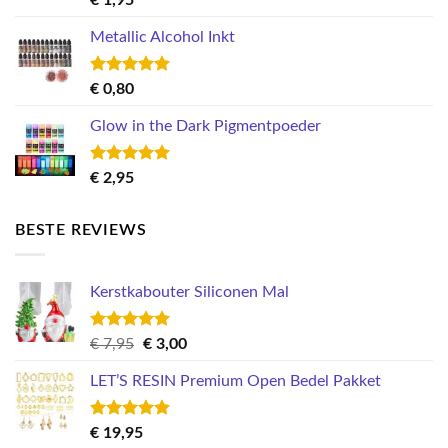
5.00
uit 5
Metallic Alcohol Inkt
Gewaardeerd
€
0,80
5.00
uit 5
Glow in the Dark Pigmentpoeder
Gewaardeerd
€
2,95
5.00
uit 5
BESTE REVIEWS
Kerstkabouter Siliconen Mal
Gewaardeerd
Oorspronkelijke
Huidige
€
7,95
€
3,00
5.00
uit 5
prijs
prijs
LET’S RESIN Premium Open Bedel Pakket
was:
is:
€ 7,95.
€ 3,00.
Gewaardeerd
€
19,95
5.00
uit 5