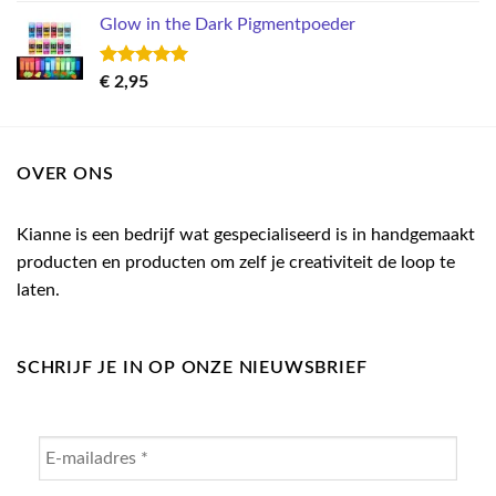
Glow in the Dark Pigmentpoeder
Gewaardeerd
€
2,95
5.00
uit 5
OVER ONS
Kianne is een bedrijf wat gespecialiseerd is in handgemaakt
producten en producten om zelf je creativiteit de loop te
laten.
SCHRIJF JE IN OP ONZE NIEUWSBRIEF