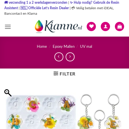
Ga
🚚
verzending 1 a 2 werkdagenverzonden
|
✨
Hulp nodig? Gebruik de Resin
Assistent
|
🇳🇱
Officiële Let’s Resin Dealer
|
💳 Veilig betalen met iDEAL,
naar
Bancontact en Klarna
inhoud
Home
/
Epoxy Mallen
/
UV mal
FILTER