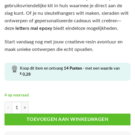
gebruiksvriendelijke kit in huis waarmee je direct aan de
slag kunt. Of je nu sleutelhangers wilt maken, sieraden wilt
ontwerpen of gepersonaliseerde cadeaus wilt creëren—
deze
letters mal epoxy
biedt eindeloze mogelijkheden.
Start vandaag nog met jouw creatieve resin avontuur en
maak unieke ontwerpen die echt opvallen.
Koop dit item en ontvang
14
Punten
- met een waarde van
€
0,28
4 op voorraad
Flower Alfabet Resin Mallen Set – Letters Sleutelhanger Mal + Accessoir
TOEVOEGEN AAN WINKELWAGEN