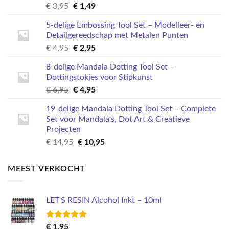
Oorspronkelijke
Huidige
€
3,95
€
1,49
prijs
prijs
5-delige Embossing Tool Set – Modelleer- en
was:
is:
Detailgereedschap met Metalen Punten
€ 3,95.
€ 1,49.
Oorspronkelijke
Huidige
€
4,95
€
2,95
prijs
prijs
8-delige Mandala Dotting Tool Set –
was:
is:
Dottingstokjes voor Stipkunst
€ 4,95.
€ 2,95.
Oorspronkelijke
Huidige
€
6,95
€
4,95
prijs
prijs
19-delige Mandala Dotting Tool Set – Complete
was:
is:
Set voor Mandala's, Dot Art & Creatieve
€ 6,95.
€ 4,95.
Projecten
Oorspronkelijke
Huidige
€
14,95
€
10,95
prijs
prijs
was:
is:
MEEST VERKOCHT
€ 14,95.
€ 10,95.
LET'S RESIN Alcohol Inkt – 10ml
Gewaardeerd
€
1,95