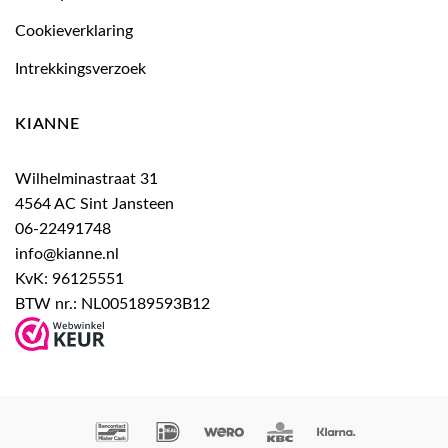
Cookieverklaring
Intrekkingsverzoek
KIANNE
Wilhelminastraat 31
4564 AC Sint Jansteen
06-22491748
info@kianne.nl
KvK: 96125551
BTW nr.: NL005189593B12
Bancontact
IDeal
Wero
KBC
Klarna