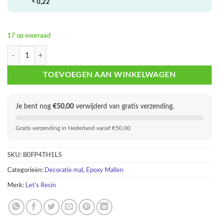
€
0,22
17 op voorraad
Extra Diepe Onderzetter Mal Epoxy – 3-in-1 Resin Coaster Mallen aanta
TOEVOEGEN AAN WINKELWAGEN
Je bent nog
€
50,00
verwijderd van gratis verzending.
Gratis verzending in Nederland vanaf €50,00
SKU:
B0FP4TH1L5
Categorieën:
Decoratie mal
,
Epoxy Mallen
Merk:
Let's Resin