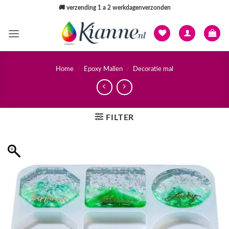
Ga
🚚
verzending 1 a 2 werkdagenverzonden
naar
inhoud
Home
/
Epoxy Mallen
/
Decoratie mal
FILTER