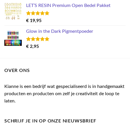
prijs
prijs
LET’S RESIN Premium Open Bedel Pakket
was:
is:
€ 7,95.
€ 3,00.
Gewaardeerd
€
19,95
5.00
uit 5
Glow in the Dark Pigmentpoeder
Gewaardeerd
€
2,95
5.00
uit 5
OVER ONS
Kianne is een bedrijf wat gespecialiseerd is in handgemaakt
producten en producten om zelf je creativiteit de loop te
laten.
SCHRIJF JE IN OP ONZE NIEUWSBRIEF