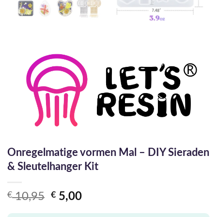
Onregelmatige vormen Mal – DIY Sieraden
& Sleutelhanger Kit
Oorspronkelijke
Huidige
€
10,95
€
5,00
prijs
prijs