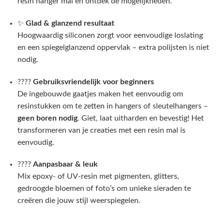
resin hanger mal en ontdek de mogelijkheden.
✨
Glad & glanzend resultaat
Hoogwaardig siliconen zorgt voor eenvoudige loslating
en een spiegelglanzend oppervlak – extra polijsten is niet
nodig.
????
Gebruiksvriendelijk voor beginners
De ingebouwde gaatjes maken het eenvoudig om
resinstukken om te zetten in hangers of sleutelhangers –
geen boren nodig
. Giet, laat uitharden en bevestig! Het
transformeren van je creaties met een resin mal is
eenvoudig.
????
Aanpasbaar & leuk
Mix epoxy- of UV-resin met pigmenten, glitters,
gedroogde bloemen of foto’s om unieke sieraden te
creëren die jouw stijl weerspiegelen.