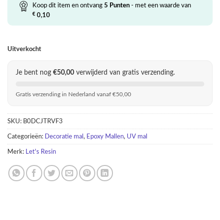
was:
is:
Koop dit item en ontvang
5
Punten
- met een waarde van
€ 10,95.
€ 5,00.
€
0,10
Uitverkocht
Je bent nog
€
50,00
verwijderd van gratis verzending.
Gratis verzending in Nederland vanaf €50,00
SKU:
B0DCJTRVF3
Categorieën:
Decoratie mal
,
Epoxy Mallen
,
UV mal
Merk:
Let's Resin