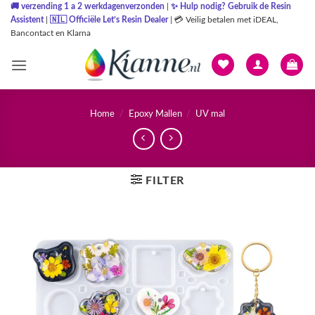
Ga
🚚
verzending 1 a 2 werkdagenverzonden
|
✨
Hulp nodig? Gebruik de Resin
Assistent
|
🇳🇱
Officiële Let’s Resin Dealer
|
💳 Veilig betalen met iDEAL,
naar
Bancontact en Klarna
inhoud
Home
/
Epoxy Mallen
/
UV mal
FILTER