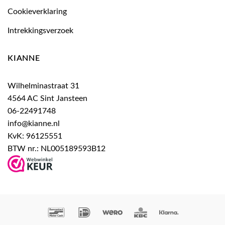
Cookieverklaring
Intrekkingsverzoek
KIANNE
Wilhelminastraat 31
4564 AC Sint Jansteen
06-22491748
info@kianne.nl
KvK: 96125551
BTW nr.: NL005189593B12
Bancontact
IDeal
Wero
KBC
Klarna