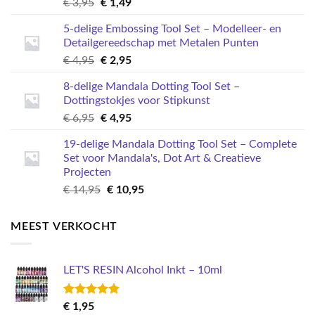
Oorspronkelijke
Huidige
€
3,95
€
1,49
prijs
prijs
5-delige Embossing Tool Set – Modelleer- en
was:
is:
Detailgereedschap met Metalen Punten
€ 3,95.
€ 1,49.
Oorspronkelijke
Huidige
€
4,95
€
2,95
prijs
prijs
8-delige Mandala Dotting Tool Set –
was:
is:
Dottingstokjes voor Stipkunst
€ 4,95.
€ 2,95.
Oorspronkelijke
Huidige
€
6,95
€
4,95
prijs
prijs
19-delige Mandala Dotting Tool Set – Complete
was:
is:
Set voor Mandala's, Dot Art & Creatieve
€ 6,95.
€ 4,95.
Projecten
Oorspronkelijke
Huidige
€
14,95
€
10,95
prijs
prijs
was:
is:
MEEST VERKOCHT
€ 14,95.
€ 10,95.
LET'S RESIN Alcohol Inkt – 10ml
Gewaardeerd
€
1,95