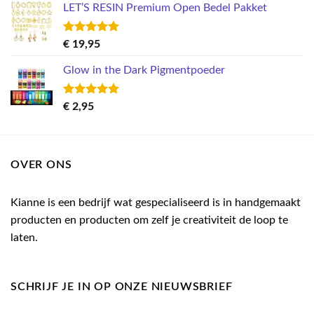
LET’S RESIN Premium Open Bedel Pakket
was:
is:
€ 7,95.
€ 3,00.
Gewaardeerd
€
19,95
5.00
uit 5
Glow in the Dark Pigmentpoeder
Gewaardeerd
€
2,95
5.00
uit 5
OVER ONS
Kianne is een bedrijf wat gespecialiseerd is in handgemaakt
producten en producten om zelf je creativiteit de loop te
laten.
SCHRIJF JE IN OP ONZE NIEUWSBRIEF