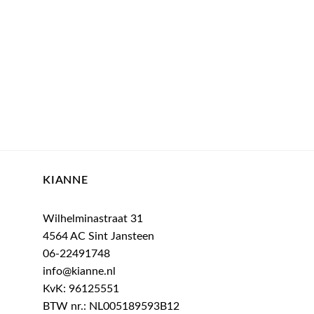
ijke
ige
0.
KIANNE
Wilhelminastraat 31
4564 AC Sint Jansteen
06-22491748
info@kianne.nl
KvK: 96125551
BTW nr.: NL005189593B12