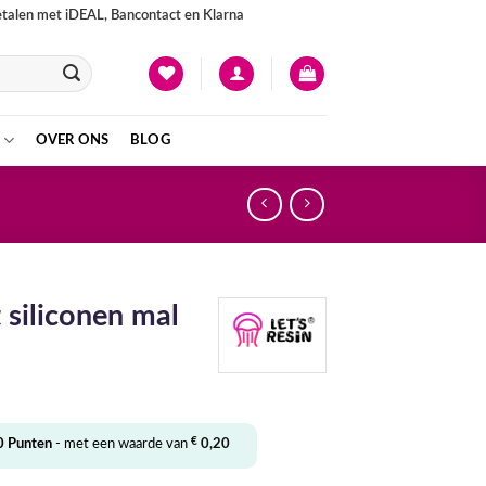
betalen met iDEAL, Bancontact en Klarna
OVER ONS
BLOG
siliconen mal
lijke
dige
s
€
0
Punten
- met een waarde van
0,20
0,95.