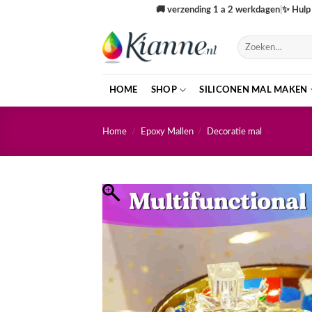
Ga
🚚
verzending 1 a 2 werkdagen
|
✨
Hulp 
naar
inhoud
Zoeken
naar:
HOME
SHOP
SILICONEN MAL MAKEN
Home
/
Epoxy Mallen
/
Decoratie mal