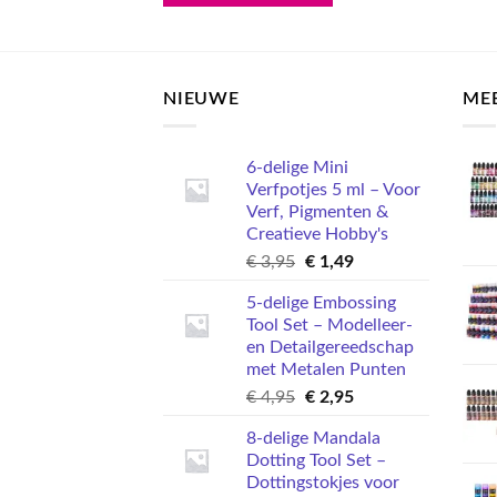
Dit
product
heeft
meerdere
NIEUWE
ME
variaties.
Deze
6-delige Mini
optie
Verfpotjes 5 ml – Voor
kan
Verf, Pigmenten &
gekozen
Creatieve Hobby's
worden
Oorspronkelijke
Huidige
€
3,95
€
1,49
op
prijs
prijs
de
5-delige Embossing
was:
is:
productpagina
Tool Set – Modelleer-
€ 3,95.
€ 1,49.
en Detailgereedschap
met Metalen Punten
Oorspronkelijke
Huidige
€
4,95
€
2,95
prijs
prijs
8-delige Mandala
was:
is:
Dotting Tool Set –
€ 4,95.
€ 2,95.
Dottingstokjes voor