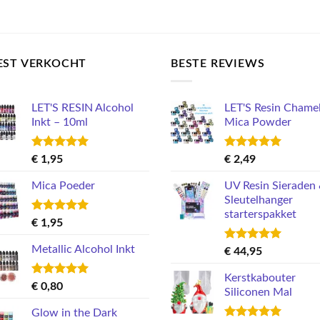
product
produ
heeft
heeft
meerdere
meerd
variaties.
variati
EST VERKOCHT
BESTE REVIEWS
Deze
Deze
optie
optie
kan
kan
LET'S RESIN Alcohol
LET'S Resin Chame
gekozen
gekoz
Inkt – 10ml
Mica Powder
worden
worde
op
op
Gewaardeerd
Gewaardeerd
€
1,95
€
2,49
5.00
uit 5
5.00
uit 5
de
de
Mica Poeder
UV Resin Sieraden
productpagina
produ
Sleutelhanger
starterspakket
Gewaardeerd
€
1,95
5.00
uit 5
Metallic Alcohol Inkt
Gewaardeerd
€
44,95
5.00
uit 5
Kerstkabouter
Gewaardeerd
€
0,80
Siliconen Mal
5.00
uit 5
Glow in the Dark