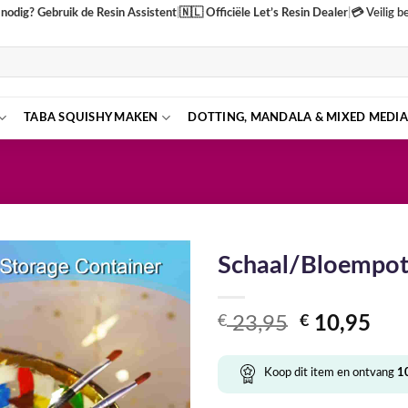
nodig? Gebruik de Resin Assistent
|
🇳🇱
Officiële Let’s Resin Dealer
|
💳 Veilig 
TABA SQUISHY MAKEN
DOTTING, MANDALA & MIXED MEDIA
Schaal/Bloempot 
Oorspronke
Hui
€
23,95
€
10,95
prijs
prij
was:
is:
Koop dit item en ontvang
1
€ 23,95.
€ 1