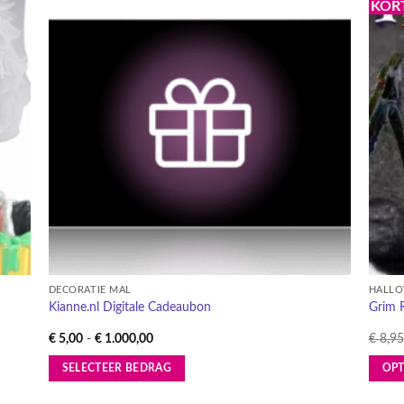
KOR
egen
Toevoegen
n
aan
lijst
verlanglijst
DECORATIE MAL
HALLO
Kianne.nl Digitale Cadeaubon
Grim 
Prijsklasse:
€
5,00
-
€
1.000,00
€
8,95
€ 5,00
tot
SELECTEER BEDRAG
OPT
€ 1.000,00
Dit
Dit