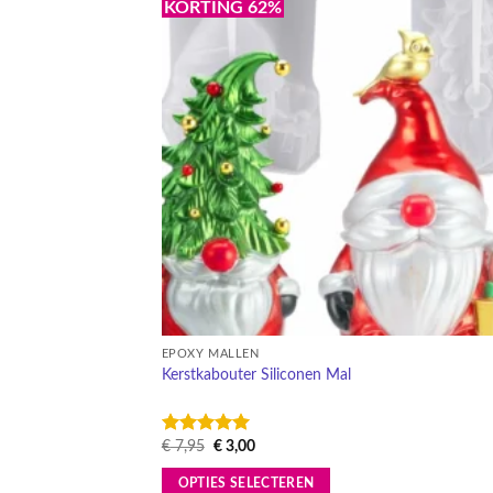
KORTING 62%
Toevo
aa
verlang
EPOXY MALLEN
Kerstkabouter Siliconen Mal
Oorspronkelijke
Huidige
€
7,95
€
3,00
Gewaardeerd
prijs
prijs
5
uit 5
was:
is:
OPTIES SELECTEREN
€ 7,95.
€ 3,00.