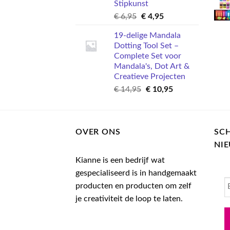
Stipkunst
Oorspronkelijke
Huidige
€
6,95
€
4,95
prijs
prijs
19-delige Mandala
was:
is:
Dotting Tool Set –
€ 6,95.
€ 4,95.
Complete Set voor
Mandala's, Dot Art &
Creatieve Projecten
Oorspronkelijke
Huidige
€
14,95
€
10,95
prijs
prijs
was:
is:
€ 14,95.
€ 10,95.
OVER ONS
SCH
NI
Kianne is een bedrijf wat
gespecialiseerd is in handgemaakt
producten en producten om zelf
je creativiteit de loop te laten.