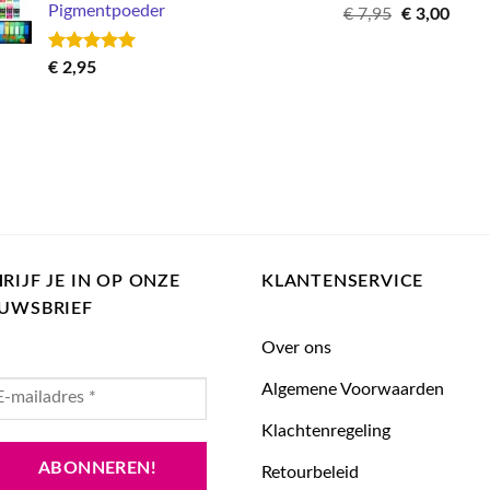
Pigmentpoeder
Gewaardeerd
Oorspronkel
Huid
€
7,95
€
3,00
5.00
uit 5
prijs
prijs
was:
is:
Gewaardeerd
€
2,95
€ 7,95.
€ 3,0
5.00
uit 5
RIJF JE IN OP ONZE
KLANTENSERVICE
EUWSBRIEF
Over ons
Algemene Voorwaarden
Klachtenregeling
Retourbeleid