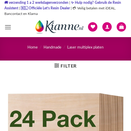
Ga
🚚
verzending 1 a 2 werkdagenverzonden
|
✨
Hulp nodig? Gebruik de Resin
Assistent
|
🇳🇱
Officiële Let’s Resin Dealer
|
💳 Veilig betalen met iDEAL,
naar
Bancontact en Klarna
inhoud
Home
/
Handmade
/
Laser multiplex platen
FILTER