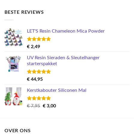
5.00
uit 5
BESTE REVIEWS
LET'S Resin Chameleon Mica Powder
Gewaardeerd
€
2,49
5.00
uit 5
UV Resin Sieraden & Sleutelhanger
starterspakket
Gewaardeerd
€
44,95
5.00
uit 5
Kerstkabouter Siliconen Mal
Gewaardeerd
Oorspronkelijke
Huidige
€
7,95
€
3,00
5.00
uit 5
prijs
prijs
was:
is:
€ 7,95.
€ 3,00.
OVER ONS