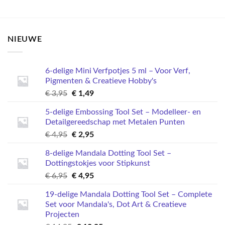
NIEUWE
6-delige Mini Verfpotjes 5 ml – Voor Verf,
Pigmenten & Creatieve Hobby's
Oorspronkelijke
Huidige
€
3,95
€
1,49
prijs
prijs
5-delige Embossing Tool Set – Modelleer- en
was:
is:
Detailgereedschap met Metalen Punten
€ 3,95.
€ 1,49.
Oorspronkelijke
Huidige
€
4,95
€
2,95
prijs
prijs
8-delige Mandala Dotting Tool Set –
was:
is:
Dottingstokjes voor Stipkunst
€ 4,95.
€ 2,95.
Oorspronkelijke
Huidige
€
6,95
€
4,95
prijs
prijs
19-delige Mandala Dotting Tool Set – Complete
was:
is:
Set voor Mandala's, Dot Art & Creatieve
€ 6,95.
€ 4,95.
Projecten