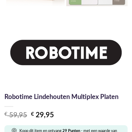
Robotime Lindehouten Multiplex Platen
Oorspronkelijke
Huidige
€
59,95
€
29,95
prijs
prijs
was:
is:
Koop dit item en ontvang
29
Punten
- met een waarde van