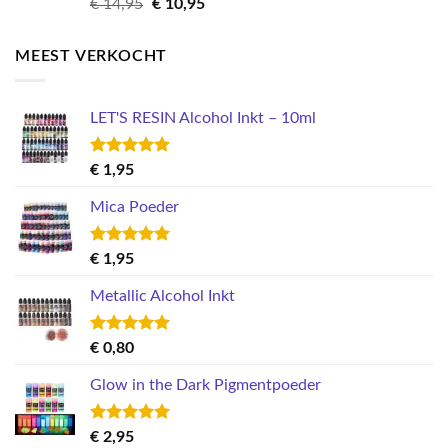
Oorspronkelijke
Huidige
€
14,95
€
10,95
prijs
prijs
was:
is:
MEEST VERKOCHT
€ 14,95.
€ 10,95.
LET'S RESIN Alcohol Inkt – 10ml
Gewaardeerd
€
1,95
5.00
uit 5
Mica Poeder
Gewaardeerd
€
1,95
5.00
uit 5
Metallic Alcohol Inkt
Gewaardeerd
€
0,80
5.00
uit 5
Glow in the Dark Pigmentpoeder
Gewaardeerd
€
2,95