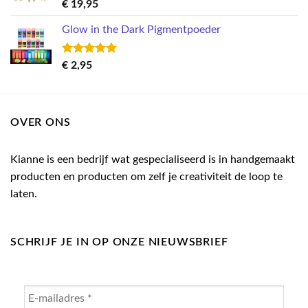
Gewaardeerd
€
19,95
5.00
uit 5
Glow in the Dark Pigmentpoeder
Gewaardeerd
€
2,95
5.00
uit 5
OVER ONS
Kianne is een bedrijf wat gespecialiseerd is in handgemaakt
producten en producten om zelf je creativiteit de loop te
laten.
SCHRIJF JE IN OP ONZE NIEUWSBRIEF