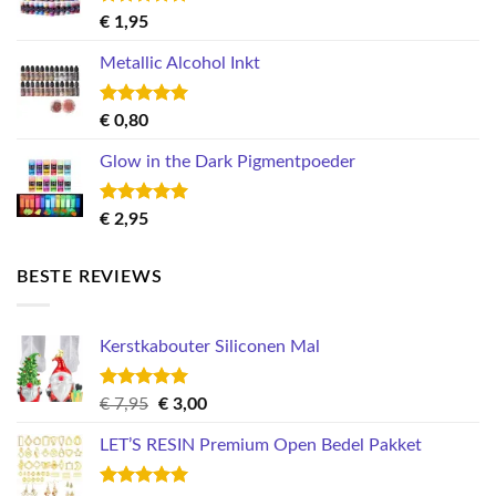
Gewaardeerd
€
1,95
5.00
uit 5
Metallic Alcohol Inkt
Gewaardeerd
€
0,80
5.00
uit 5
Glow in the Dark Pigmentpoeder
Gewaardeerd
€
2,95
5.00
uit 5
BESTE REVIEWS
Kerstkabouter Siliconen Mal
Gewaardeerd
Oorspronkelijke
Huidige
€
7,95
€
3,00
5.00
uit 5
prijs
prijs
LET’S RESIN Premium Open Bedel Pakket
was:
is:
€ 7,95.
€ 3,00.