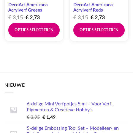
DecoArt Americana
DecoArt Americana
Acrylverf Greens
Acrylverf Reds
Oorspronkelijke
Huidige
Oorspronkelijke
Huidige
€
3,15
€
2,73
€
3,15
€
2,73
prijs
prijs
prijs
prijs
was:
is:
was:
is:
OPTIES SELECTEREN
OPTIES SELECTEREN
€ 3,15.
€ 2,73.
€ 3,15.
€ 2,73.
Dit
Dit
product
product
heeft
heeft
meerdere
meerdere
variaties.
variaties.
Deze
Deze
optie
optie
kan
kan
NIEUWE
gekozen
gekozen
worden
worden
op
op
6-delige Mini Verfpotjes 5 ml – Voor Verf,
de
de
Pigmenten & Creatieve Hobby's
productpagina
productpagina
Oorspronkelijke
Huidige
€
3,95
€
1,49
prijs
prijs
5-delige Embossing Tool Set – Modelleer- en
was:
is: