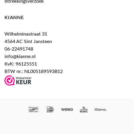
Intrekkingsverzoek
KIANNE
Wilhelminastraat 31
4564 AC Sint Jansteen
06-22491748
info@kianne.nl
KvK: 96125551
BTW nr.: NL005189593B12
Bancontact
IDeal
Wero
KBC
Klarna
OVER ONS
ALGEMENE VOORWAARDEN
KLACHTENREGELING
RETOURBELEID
PRIVACYBELEID
COOKIEVERKLARING
INTREKKINGSVERZOEK