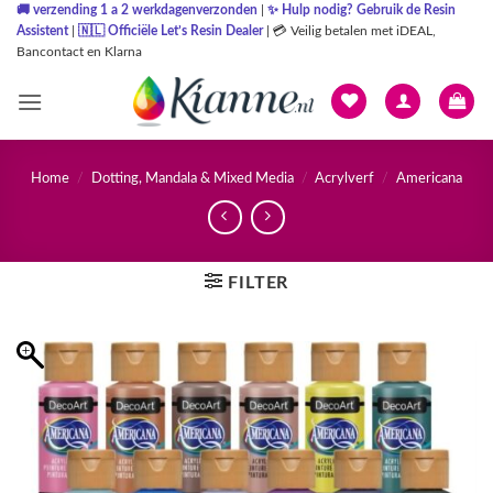
Ga
🚚
verzending 1 a 2 werkdagenverzonden
|
✨
Hulp nodig? Gebruik de Resin
Assistent
|
🇳🇱
Officiële Let’s Resin Dealer
|
💳 Veilig betalen met iDEAL,
naar
Bancontact en Klarna
inhoud
Home
/
Dotting, Mandala & Mixed Media
/
Acrylverf
/
Americana
FILTER