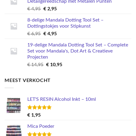
Detailgereedschap met Metalen Punten
€ 3,95.
€ 1,49.
Oorspronkelijke
Huidige
€
4,95
€
2,95
prijs
prijs
8-delige Mandala Dotting Tool Set –
was:
is:
Dottingstokjes voor Stipkunst
€ 4,95.
€ 2,95.
Oorspronkelijke
Huidige
€
6,95
€
4,95
prijs
prijs
19-delige Mandala Dotting Tool Set – Complete
was:
is:
Set voor Mandala's, Dot Art & Creatieve
€ 6,95.
€ 4,95.
Projecten
Oorspronkelijke
Huidige
€
14,95
€
10,95
prijs
prijs
was:
is:
MEEST VERKOCHT
€ 14,95.
€ 10,95.
LET'S RESIN Alcohol Inkt – 10ml
Gewaardeerd
€
1,95
5.00
uit 5
Mica Poeder