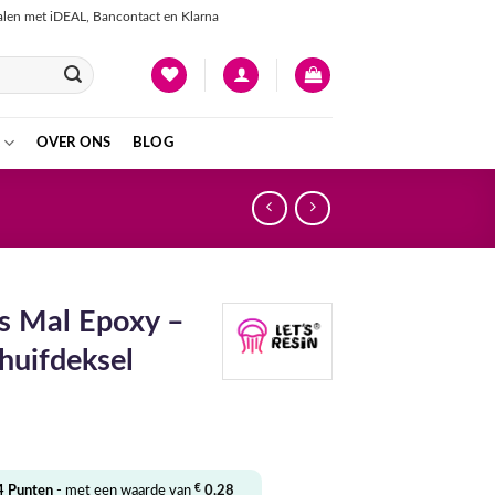
talen met iDEAL, Bancontact en Klarna
OVER ONS
BLOG
s Mal Epoxy –
huifdeksel
€
4
Punten
- met een waarde van
0,28