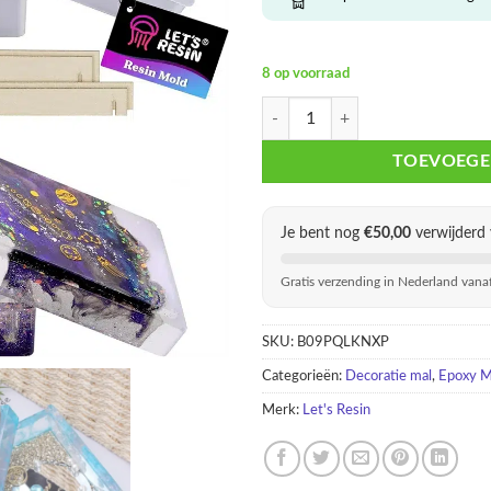
8 op voorraad
Tarot Opbergdoos Mal Epoxy – Res
TOEVOEGE
Je bent nog
€
50,00
verwijderd 
Gratis verzending in Nederland vana
SKU:
B09PQLKNXP
Categorieën:
Decoratie mal
,
Epoxy M
Merk:
Let's Resin