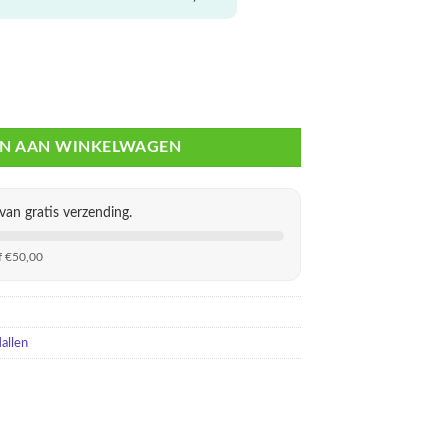
in Box met Schuifdeksel aantal
N AAN WINKELWAGEN
van gratis verzending.
f €50,00
allen