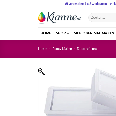
Ga
🚚
verzending 1 a 2 werkdagen
|
✨
Hu
naar
inhoud
Zoeken
naar:
HOME
SHOP
SILICONEN MAL MAKEN
Home
/
Epoxy Mallen
/
Decoratie mal