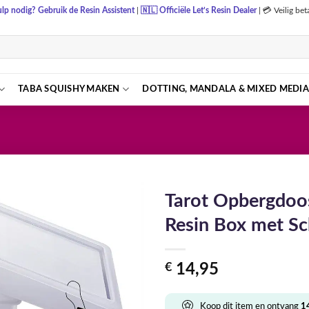
lp nodig? Gebruik de Resin Assistent
|
🇳🇱
Officiële Let’s Resin Dealer
|
💳 Veilig be
TABA SQUISHY MAKEN
DOTTING, MANDALA & MIXED MEDIA
Tarot Opbergdoo
Resin Box met Sc
€
14,95
Koop dit item en ontvang
1