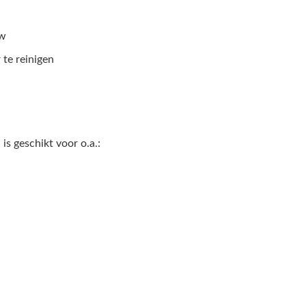
uw
te reinigen
l
is geschikt voor o.a.: