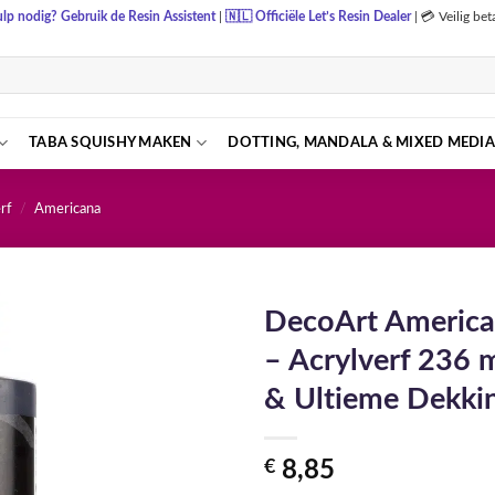
lp nodig? Gebruik de Resin Assistent
|
🇳🇱
Officiële Let’s Resin Dealer
|
💳 Veilig be
TABA SQUISHY MAKEN
DOTTING, MANDALA & MIXED MEDIA
rf
/
Americana
DecoArt America
– Acrylverf 236 m
& Ultieme Dekki
€
8,85