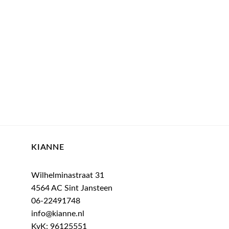
ijke
ige
0.
KIANNE
Wilhelminastraat 31
4564 AC Sint Jansteen
06-22491748
info@kianne.nl
KvK: 96125551