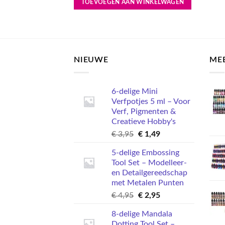
TOEVOEGEN AAN WINKELWAGEN
NIEUWE
ME
6-delige Mini
Verfpotjes 5 ml – Voor
Verf, Pigmenten &
Creatieve Hobby's
Oorspronkelijke
Huidige
€
3,95
€
1,49
prijs
prijs
5-delige Embossing
was:
is:
Tool Set – Modelleer-
€ 3,95.
€ 1,49.
en Detailgereedschap
met Metalen Punten
Oorspronkelijke
Huidige
€
4,95
€
2,95
prijs
prijs
8-delige Mandala
was:
is:
Dotting Tool Set –