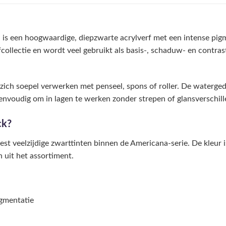
l
is een hoogwaardige, diepzwarte acrylverf met een intense pig
rfcollectie en wordt veel gebruikt als basis-, schaduw- en contra
f zich soepel verwerken met penseel, spons of roller. De waterge
nvoudig om in lagen te werken zonder strepen of glansverschill
ck?
t veelzijdige zwarttinten binnen de Americana-serie. De kleur is
 uit het assortiment.
igmentatie