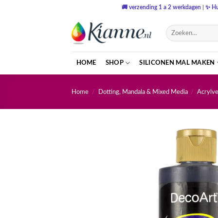
Ga
🚚
verzending 1 a 2 werkdagen
|
✨
Hu
naar
inhoud
Zoeken
naar:
HOME
SHOP
SILICONEN MAL MAKEN
Home
/
Dotting, Mandala & Mixed Media
/
Acrylve