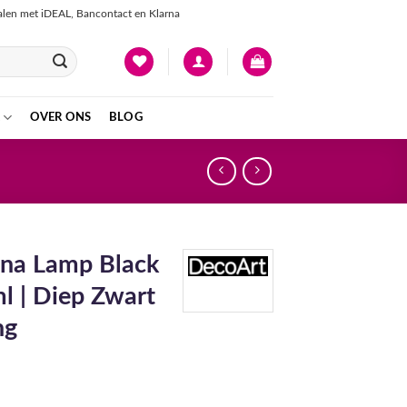
talen met iDEAL, Bancontact en Klarna
OVER ONS
BLOG
na Lamp Black
l | Diep Zwart
ng