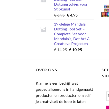
€ 4,95.
€ 2,95.
Dottingstokjes voor
Stipkunst
Oorspronkelijke
Huidige
€
6,95
€
4,95
prijs
prijs
19-delige Mandala
was:
is:
Dotting Tool Set –
€ 6,95.
€ 4,95.
Complete Set voor
Mandala's, Dot Art &
Creatieve Projecten
Oorspronkelijke
Huidige
€
14,95
€
10,95
prijs
prijs
was:
is:
€ 14,95.
€ 10,95.
OVER ONS
SCH
NI
Kianne is een bedrijf wat
gespecialiseerd is in handgemaakt
producten en producten om zelf
je creativiteit de loop te laten.