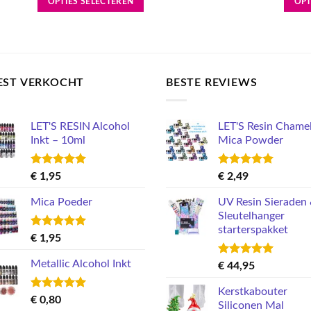
OPTIES SELECTEREN
OPT
€ 3,15.
€ 2,73.
Dit
Dit
product
produ
heeft
heeft
meerdere
meerd
EST VERKOCHT
BESTE REVIEWS
variaties.
variati
Deze
Deze
optie
optie
LET'S RESIN Alcohol
LET'S Resin Chame
kan
kan
Inkt – 10ml
Mica Powder
gekozen
gekoz
worden
worde
Gewaardeerd
Gewaardeerd
€
1,95
€
2,49
op
op
5.00
uit 5
5.00
uit 5
de
de
Mica Poeder
UV Resin Sieraden
productpagina
produ
Sleutelhanger
starterspakket
Gewaardeerd
€
1,95
5.00
uit 5
Metallic Alcohol Inkt
Gewaardeerd
€
44,95
5.00
uit 5
Kerstkabouter
Gewaardeerd
€
0,80
Siliconen Mal
5.00
uit 5