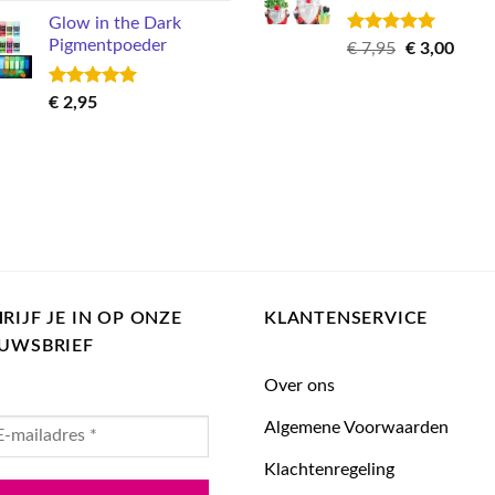
Glow in the Dark
Pigmentpoeder
Gewaardeerd
Oorspronkel
Huid
€
7,95
€
3,00
5.00
uit 5
prijs
prijs
was:
is:
Gewaardeerd
€
2,95
€ 7,95.
€ 3,0
5.00
uit 5
RIJF JE IN OP ONZE
KLANTENSERVICE
EUWSBRIEF
Over ons
Algemene Voorwaarden
Klachtenregeling