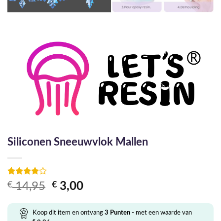
Siliconen Sneeuwvlok Mallen
Gewaardeerd
1
Oorspronkelijke
Huidige
€
14,95
€
3,00
4
op 5
prijs
prijs
gebaseerd
op
klant
was:
is:
Koop dit item en ontvang
3
Punten
- met een waarde van
waardering