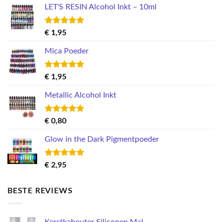
LET'S RESIN Alcohol Inkt – 10ml
Gewaardeerd
€
1,95
5.00
uit 5
Mica Poeder
Gewaardeerd
€
1,95
5.00
uit 5
Metallic Alcohol Inkt
Gewaardeerd
€
0,80
5.00
uit 5
Glow in the Dark Pigmentpoeder
Gewaardeerd
€
2,95
5.00
uit 5
BESTE REVIEWS