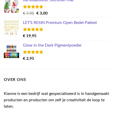
Kerstkabouter Siliconen Mal
Gewaardeerd
Oorspronkelijke
Huidige
€
7,95
€
3,00
5.00
uit 5
prijs
prijs
LET’S RESIN Premium Open Bedel Pakket
was:
is:
€ 7,95.
€ 3,00.
Gewaardeerd
€
19,95
5.00
uit 5
Glow in the Dark Pigmentpoeder
Gewaardeerd
€
2,95
5.00
uit 5
OVER ONS
Kianne is een bedrijf wat gespecialiseerd is in handgemaakt
producten en producten om zelf je creativiteit de loop te
laten.