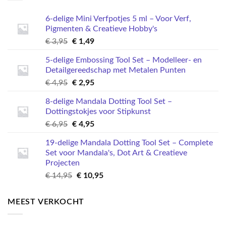
kan
gekozen
6-delige Mini Verfpotjes 5 ml – Voor Verf,
worden
Pigmenten & Creatieve Hobby's
op
Oorspronkelijke
Huidige
€
3,95
€
1,49
de
prijs
prijs
productpagina
5-delige Embossing Tool Set – Modelleer- en
was:
is:
Detailgereedschap met Metalen Punten
€ 3,95.
€ 1,49.
Oorspronkelijke
Huidige
€
4,95
€
2,95
prijs
prijs
8-delige Mandala Dotting Tool Set –
was:
is:
Dottingstokjes voor Stipkunst
€ 4,95.
€ 2,95.
Oorspronkelijke
Huidige
€
6,95
€
4,95
prijs
prijs
19-delige Mandala Dotting Tool Set – Complete
was:
is:
Set voor Mandala's, Dot Art & Creatieve
€ 6,95.
€ 4,95.
Projecten
Oorspronkelijke
Huidige
€
14,95
€
10,95
prijs
prijs
was:
is:
MEEST VERKOCHT
€ 14,95.
€ 10,95.