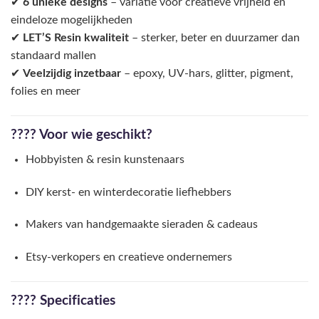
✔
6 unieke designs
– variatie voor creatieve vrijheid en
eindeloze mogelijkheden
✔
LET’S Resin kwaliteit
– sterker, beter en duurzamer dan
standaard mallen
✔
Veelzijdig inzetbaar
– epoxy, UV-hars, glitter, pigment,
folies en meer
???? Voor wie geschikt?
Hobbyisten & resin kunstenaars
DIY kerst- en winterdecoratie liefhebbers
Makers van handgemaakte sieraden & cadeaus
Etsy-verkopers en creatieve ondernemers
???? Specificaties