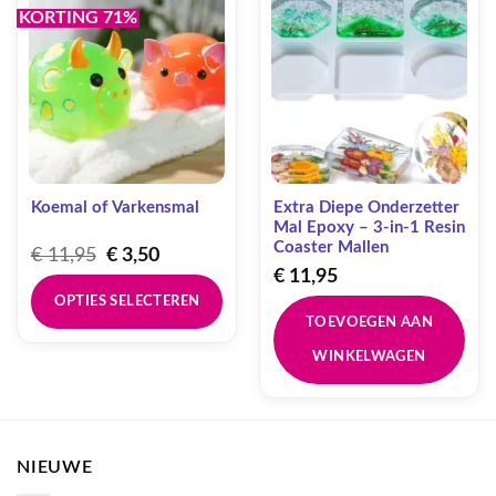
KORTING 71%
Koemal of Varkensmal
Extra Diepe Onderzetter
Mal Epoxy – 3-in-1 Resin
Coaster Mallen
Oorspronkelijke
Huidige
€
11,95
€
3,50
prijs
prijs
€
11,95
was:
is:
OPTIES SELECTEREN
€ 11,95.
€ 3,50.
TOEVOEGEN AAN
Dit
WINKELWAGEN
product
heeft
meerdere
variaties.
Deze
NIEUWE
optie