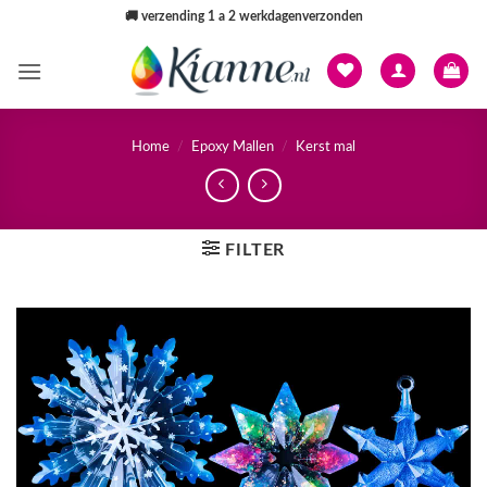
Ga
🚚
verzending 1 a 2 werkdagenverzonden
naar
inhoud
Home
/
Epoxy Mallen
/
Kerst mal
FILTER